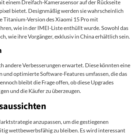
mit einem Dreifach-Kamerasensor auf der Rückseite
pixel bietet. Designmäßig werden sie wahrscheinlich
ne Titanium-Version des Xiaomi 15 Pro mit
ren, wie in der IMEI-Liste enthüllt wurde. Sowohl das
h, wie ihre Vorgänger, exklusiv in China erhältlich sein.
n
h andere Verbesserungen erwartet. Diese könnten eine
en und optimierte Software-Features umfassen, die das
ennoch bleibt die Frage offen, ob diese Upgrades
igen und die Käufer zu überzeugen.
saussichten
Marktstrategie anzupassen, um die gestiegenen
tig wettbewerbsfähig zu bleiben. Es wird interessant