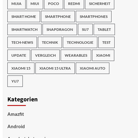
MIJIA
MIUI
POCO
REDMI
SICHERHEIT
SMART HOME
SMARTPHONE
SMARTPHONES
SMARTWATCH
SNAPDRAGON
SU7
TABLET
TECH-NEWS
TECHNIK
TECHNOLOGIE
TEST
UPDATE
VERGLEICH
WEARABLES
XIAOMI
XIAOMI 15
XIAOMI 15 ULTRA
XIAOMI AUTO
YU7
Kategorien
Amazfit
Android