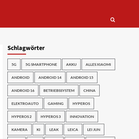
Schlagwörter
5G
5G SMARTPHONE
AKKU
ALLES XIAOMI
ANDROID
ANDROID 14
ANDROID 15
ANDROID 16
BETRIEBSSYSTEM
CHINA
ELEKTROAUTO
GAMING
HYPEROS
HYPEROS 2
HYPEROS 3
INNOVATION
KAMERA
KI
LEAK
LEICA
LEI JUN