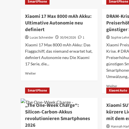
über
SmartPhone
SmartPhone
Inform
und
POCO
über
Gemini
F8
Xiaomi
im
Xiaomi 17 Max 8000 mAh Akku:
DRAM-Kris
Pro
und
Test
Ultimative Autonomie neu
Preiserhö
Test:
die
Der
definiert
günstiger
künstli
ultimative
Intellig
Lucas Schneider
30/04/2026
1
Sophie Leh
Flagship
Wie
Xiaomi 17 Max 8000 mAh Akku: Das
Killer
Xiaomi Pre
MiMo
2026
Flaggschiff, das niemand erwartet hat,
Krise. # DR
alles
verände
definiert Autonomie neu Die Xiaomi
Preiserhöhu
17 Serie, die...
günstigen S
Smartphones 
Mehr
Weiter
Umwälzung,..
Informationen
über
Mehr
Weiter
Xiaomi
SmartPhone
Xiaomi Auto
Inform
17
über
Max
DRAM-
„The One-Week Charge“:
Xiaomi SU7
8000
Krise:
Silicon-Carbon-Akkus
mAh
kürzere Li
Xiaomi-
Akku:
revolutionieren Smartphones
mit dem e
Preise
Ultimative
und
2026
Hannah Ha
Autonomie
das