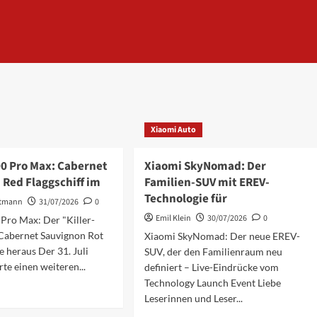
Xiaomi Auto
0 Pro Max: Cabernet
Xiaomi SkyNomad: Der
 Red Flaggschiff im
Familien-SUV mit EREV-
Technologie für
rtmann
31/07/2026
0
Emil Klein
30/07/2026
0
Pro Max: Der "Killer-
 Cabernet Sauvignon Rot
Xiaomi SkyNomad: Der neue EREV-
e heraus Der 31. Juli
SUV, der den Familienraum neu
te einen weiteren...
definiert – Live-Eindrücke vom
Technology Launch Event Liebe
Leserinnen und Leser...
ationen