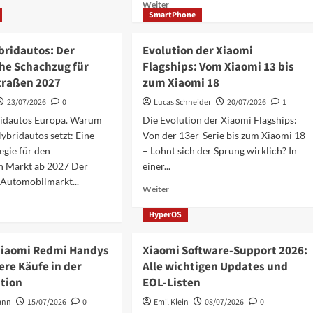
Mehr
Weiter
SmartPhone
Informationen
über
Xiaomi
bridautos: Der
Evolution der Xiaomi
SkyNomad:
che Schachzug für
et
Flagships: Vom Xiaomi 13 bis
Der
non
traßen 2027
zum Xiaomi 18
Familien-
SUV
23/07/2026
0
Lucas Schneider
20/07/2026
1
iff
mit
idautos Europa. Warum
Die Evolution der Xiaomi Flagships:
EREV-
ybridautos setzt: Eine
Von der 13er-Serie bis zum Xiaomi 18
Technologie
für
tegie für den
– Lohnt sich der Sprung wirklich? In
n Markt ab 2027 Der
einer...
 Automobilmarkt...
Mehr
Weiter
Informationen
über
HyperOS
ationen
Evolution
der
 Xiaomi Redmi Handys
Xiaomi Software-Support 2026:
Xiaomi
utos:
ere Käufe in der
Alle wichtigen Updates und
Flagships:
ation
EOL-Listen
Vom
ische
Xiaomi
zug
ann
15/07/2026
0
Emil Klein
08/07/2026
0
13