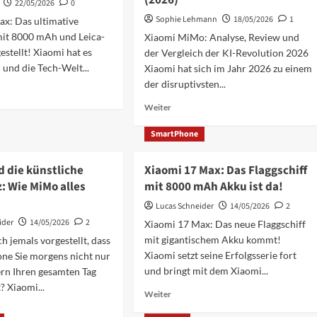
(2026)
22/05/2026
0
ion
Pro
Sophie Lehmann
18/05/2026
1
ax: Das ultimative
im
mit 8000 mAh und Leica-
Xiaomi MiMo: Analyse, Review und
großen
stellt! Xiaomi hat es
der Vergleich der KI-Revolution 2026
Test:
Akku-
 und die Tech-Welt...
Xiaomi hat sich im Jahr 2026 zu einem
Monster
der disruptivsten...
2026
ationen
Mehr
Weiter
Informationen
über
SmartPhone
Xiaomi
MiMo:
d die künstliche
Xiaomi 17 Max: Das Flaggschiff
Die
z: Wie MiMo alles
mit 8000 mAh Akku ist da!
KI-
Revolution
Lucas Schneider
14/05/2026
2
iff
von
ider
14/05/2026
2
Xiaomi 17 Max: Das neue Flaggschiff
Xiaomi
mit gigantischem Akku kommt!
h jemals vorgestellt, dass
im
Analyse-
Xiaomi setzt seine Erfolgsserie fort
ne Sie morgens nicht nur
Check
und bringt mit dem Xiaomi...
rn Ihren gesamten Tag
(2026)
? Xiaomi...
Mehr
Weiter
Informationen