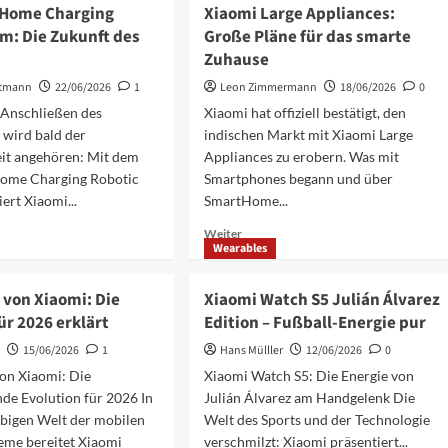
Redmi
 Home Charging
Xiaomi Large Appliances:
Buds
m: Die Zukunft des
Große Pläne für das smarte
Kaufberatung
Zuhause
2026:
teile:
Die
rtmann
22/06/2026
1
Leon Zimmermann
18/06/2026
0
besten
 Anschließen des
Xiaomi hat offiziell bestätigt, den
Modelle
 wird bald der
indischen Markt mit Xiaomi Large
ührer
im
Vergleich
it angehören: Mit dem
Appliances zu erobern. Was mit
ome Charging Robotic
Smartphones begann und über
ert Xiaomi...
SmartHome...
Mehr
Weiter
Wearables
ationen
Informationen
über
Xiaomi
 von Xiaomi: Die
Xiaomi Watch S5 Julián Álvarez
Large
ür 2026 erklärt
Edition – Fußball-Energie pur
Appliances:
ng
Große
r
15/06/2026
1
Hans Mülller
12/06/2026
0
c
Pläne
on Xiaomi: Die
Xiaomi Watch S5: Die Energie von
für
de Evolution für 2026 In
Julián Álvarez am Handgelenk Die
das
ebigen Welt der mobilen
Welt des Sports und der Technologie
t
smarte
Zuhause
eme bereitet Xiaomi
verschmilzt: Xiaomi präsentiert...