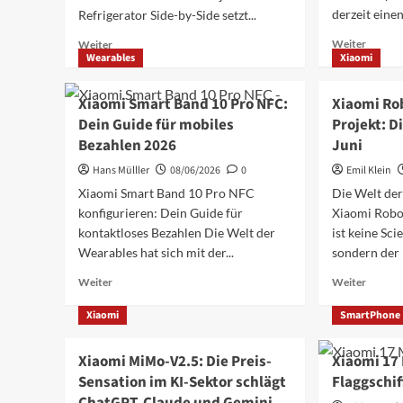
Ladens
derzeit einen.
Refrigerator Side-by-Side setzt...
Mehr
Mehr
Weiter
Weiter
Wearables
Xiaomi
Inform
Informationen
über
über
Hyper
Mijia
Xiaomi Smart Band 10 Pro NFC:
Xiaomi Ro
4
Refrigerator
Dein Guide für mobiles
Projekt: D
von
Side-
Bezahlen 2026
Juni
Xiaomi:
by-
Die
Side:
Hans Mülller
08/06/2026
0
Emil Klein
neue
Xiaomi-
Xiaomi Smart Band 10 Pro NFC
Die Welt der
Ära
Innovation
konfigurieren: Dein Guide für
Xiaomi Robo
für
für
2026
die
kontaktloses Bezahlen Die Welt der
ist keine Sc
erklärt
Küche
Wearables hat sich mit der...
sondern der 
Mehr
Mehr
Weiter
Weiter
Informationen
Inform
über
über
Xiaomi
SmartPhone
Xiaomi
Xiaomi
Smart
Robote
Xiaomi MiMo-V2.5: Die Preis-
Xiaomi 17
Band
Humano
Sensation im KI-Sektor schlägt
Flaggschif
10
Projekt
Pro
Die