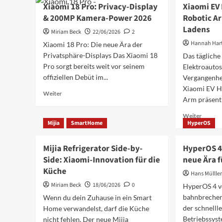
Xiaomi
Xiaomi 18 Pro: Privacy-Display
Xiaomi EV
Tower
bei
& 200MP Kamera-Power 2026
Robotic Ar
Fan
Smart
2
Ladens
Glasses
Miriam Beck
22/06/2026
2
im
Marktan
Hannah Ha
Xiaomi 18 Pro: Die neue Ära der
Test:
Der
Privatsphäre-Displays Das Xiaomi 18
Smarte
Das tägliche
neue
Kühlung
Pro sorgt bereits weit vor seinem
Elektroautos
Marktf
für
2026
offiziellen Debüt im...
Vergangenhe
2026
Xiaomi EV H
Mehr
Weiter
Arm präsenti
Informationen
über
Mehr
Weiter
Xiaomi
Mijia
SmartHome
HyperOS
Inform
18
über
Pro:
Xiaomi
Mijia Refrigerator Side-by-
HyperOS 4
Privacy-
EV
Side: Xiaomi-Innovation für die
Display
neue Ära f
Home
&
Küche
Chargi
Hans Müllle
200MP
Roboti
Miriam Beck
18/06/2026
0
HyperOS 4 v
Kamera-
Arm:
Power
bahnbrechen
Wenn du dein Zuhause in ein Smart
Die
2026
der schnelll
Home verwandelst, darf die Küche
Zukunf
des
Betriebssyst
nicht fehlen. Der neue Mijia