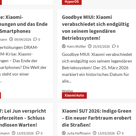
über
HyperOS
ationen
Xiaomi
17
e: Xiaomi-
Goodbye MIUI: Xiaomi
Max:
hungen und das Ende
verabschiedet sich endgültig
Das
Flaggschiff
 Smartphones
von seinem legendären
che
mit
enz:
Betriebssystem!
mann
09/04/2026
0
8000
Hans Mülller
25/03/2026
0
iserhöhungen DRAM-
mAh
Akku
AM-Krise: Xiaomi-
Goodbye MIUI: Xiaomi verabschiedet
ist
rt
ngen – Das Ende der
sich endgültig von seinem legendären
da!
martphones? Die Welt der
Betriebssystem! Der 25. März 2026
steht vor einer
markiert ein historisches Datum für
.
alle...
Mehr
Weiter
Xiaomi Auto
ationen
Informationen
über
Goodbye
: Lei Jun verspricht
Xiaomi SU7 2026: Indigo Green
MIUI:
eferzeiten – Schluss
– Ein neuer Farbtraum erobert
Xiaomi
ndlosen Warten!
die Straßen!
rhöhungen
verabschiedet
sich
rtmann
13/03/2026
0
Julia Hoffmann
13/03/2026
0