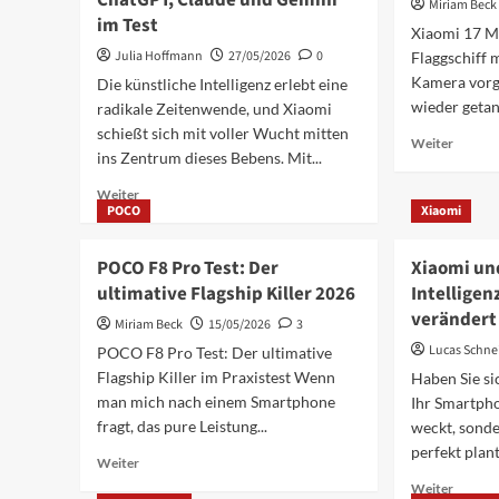
ChatGPT, Claude und Gemini
Miriam Beck
NFC:
Revolut
im Test
Xiaomi 17 M
Dein
am
Julia Hoffmann
27/05/2026
0
Flaggschiff 
Guide
8.
für
Juni
Kamera vorge
Die künstliche Intelligenz erlebt eine
mobiles
wieder getan
radikale Zeitenwende, und Xiaomi
Bezahlen
schießt sich mit voller Wucht mitten
Mehr
2026
Weiter
ins Zentrum dieses Bebens. Mit...
Inform
über
Mehr
Weiter
Xiaomi
POCO
Xiaomi
Informationen
17
über
Max:
Xiaomi
POCO F8 Pro Test: Der
Xiaomi un
Das
MiMo-
neue
ultimative Flagship Killer 2026
Intelligen
V2.5:
Akku-
verändert
Die
Miriam Beck
15/05/2026
3
Flaggsch
Preis-
Lucas Schne
POCO F8 Pro Test: Der ultimative
im
Sensation
Check
Flagship Killer im Praxistest Wenn
Haben Sie sic
im
man mich nach einem Smartphone
Ihr Smartpho
KI-
Sektor
fragt, das pure Leistung...
weckt, sonde
schlägt
perfekt plant
Mehr
Weiter
ChatGPT,
Informationen
Mehr
Claude
Weiter