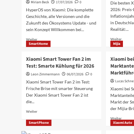
Miriam Beck
17/07/2026
0
Die besten 
Kamera
Europa
und
2026: Preis
HyperOS von Xiaomi: Die komplette
Straße
Specs
2027
Inflationsja
Geschichte, alle Versionen und die
im
in Deutschla
Zukunft des Ökosystems Update - und
Überblick
Realität:...
sein Konzept Willkommen bei...
Mehr
Mehr
Weiter
Weiter
SmartHome
Mijia
Inform
Informationen
über
über
Die
HyperOS
Xiaomi Smart Tower Fan 2 im
Xiaomi be
Top
von
Test: Smarte Kühlung für 2026
Marktante
5
Xiaomi:
Marktführ
Xiaomi
Komplette
Leon Zimmermann
06/07/2026
0
Redmi
Geschichte,
Lucas Schne
Xiaomi Smart Tower Fan 2 im Test:
Handys
Versionen
Frische Brise mit smarter Steuerung
Xiaomi bei S
2026:
&
Der Xiaomi Smart Tower Fan 2 ist
Marktanteile
Clevere
die
Käufe
Zukunft
die...
Markt der Sm
in
des
der Mijia-Bri
Mehr
Weiter
der
Ökosystems
Informationen
Mehr
Preis-
Weiter
über
SmartPhone
Xiaomi Auto
Inform
Inflatio
Xiaomi
über
Smart