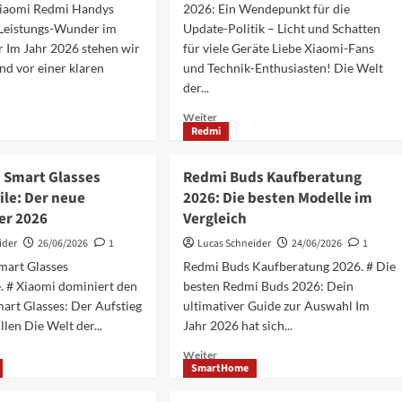
Xiaomi Redmi Handys
2026: Ein Wendepunkt für die
bis
s
zum
-Leistungs-Wunder im
Update-Politik – Licht und Schatten
n
Xiaomi
hr Im Jahr 2026 stehen wir
für viele Geräte Liebe Xiaomi-Fans
18
nd vor einer klaren
und Technik-Enthusiasten! Die Welt
der...
Mehr
Weiter
Redmi
ationen
Informationen
über
Xiaomi
i Smart Glasses
Redmi Buds Kaufberatung
Software-
ile: Der neue
2026: Die besten Modelle im
Support
er 2026
Vergleich
2026:
Alle
ider
26/06/2026
1
Lucas Schneider
24/06/2026
1
wichtigen
mart Glasses
Redmi Buds Kaufberatung 2026. # Die
Updates
. # Xiaomi dominiert den
besten Redmi Buds 2026: Dein
und
EOL-
art Glasses: Der Aufstieg
ultimativer Guide zur Auswahl Im
Listen
llen Die Welt der...
Jahr 2026 hat sich...
Mehr
Weiter
SmartHome
ationen
Informationen
n
über