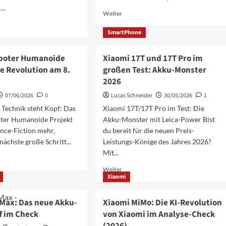
..
Mehr
Weiter
Informationen
über
SmartPhone
ationen
Xiaomi
Watch
OS
boter Humanoide
Xiaomi 17T und 17T Pro im
S5
ie Revolution am 8.
großen Test: Akku-Monster
Julián
Álvarez
2026
Edition
07/06/2026
0
Lucas Schneider
30/05/2026
1
–
 Technik steht Kopf: Das
Xiaomi 17T/17T Pro im Test: Die
Fußball-
Energie
ter Humanoide Projekt
Akku-Monster mit Leica-Power Bist
pur
ience-Fiction mehr,
du bereit für die neuen Preis-
nächste große Schritt...
Leistungs-Könige des Jahres 2026?
Mit...
ationen
Mehr
Weiter
Xiaomi
Informationen
über
r
Xiaomi
 Max: Das neue Akku-
Xiaomi MiMo: Die KI-Revolution
ide
17T
f im Check
von Xiaomi im Analyse-Check
:
und
17T