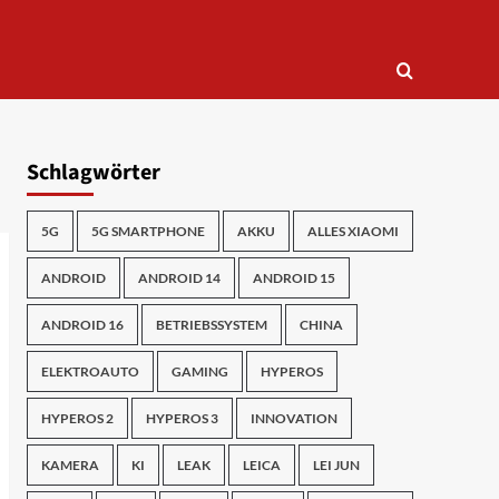
Schlagwörter
5G
5G SMARTPHONE
AKKU
ALLES XIAOMI
ANDROID
ANDROID 14
ANDROID 15
ANDROID 16
BETRIEBSSYSTEM
CHINA
ELEKTROAUTO
GAMING
HYPEROS
HYPEROS 2
HYPEROS 3
INNOVATION
KAMERA
KI
LEAK
LEICA
LEI JUN