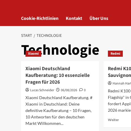
Cookie-Richtlinien
Kontakt
Über Uns
START
TECHNOLOGIE
Technologie
Xiaomi
Redmi
Xiaomi Deutschland
Redmi K10
Kaufberatung: 10 essenzielle
Sauvignon
Fragen für 2026
Hannah Ha
Lucas Schneider
06/08/2026
0
Redmi K100 
Flagship" in
Xiaomi Deutschland Kaufberatung. #
fordert Appl
Xiaomi in Deutschland: Deine
2026 markier
definitive Kaufberatung – 10 Fragen,
10 Antworten für den deutschen
Mehr
Weiter
Markt Willkommen...
Inform
über