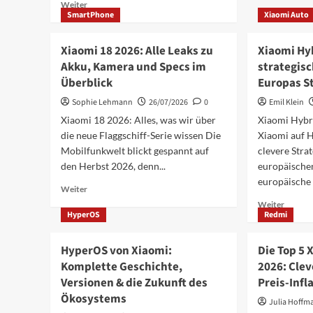
Mehr
Weiter
Redmi
SmartPhone
Xiaomi Auto
Informationen
K100
über
Pro
Xiaomi
Xiaomi 18 2026: Alle Leaks zu
Xiaomi Hy
Max:
Deutschland
Akku, Kamera und Specs im
strategis
Cabern
Kaufberatung:
Sauvig
Überblick
Europas S
10
Red
essenzielle
Sophie Lehmann
26/07/2026
0
Emil Klein
Flaggsch
Fragen
im
Xiaomi 18 2026: Alles, was wir über
Xiaomi Hybr
für
die neue Flaggschiff-Serie wissen Die
Xiaomi auf H
2026
Mobilfunkwelt blickt gespannt auf
clevere Stra
den Herbst 2026, denn...
europäische
europäische
Mehr
Weiter
Informationen
Mehr
Weiter
über
HyperOS
Redmi
Inform
Xiaomi
über
18
Xiaomi
HyperOS von Xiaomi:
Die Top 5
2026:
Hybrida
Komplette Geschichte,
2026: Clev
Alle
Der
Versionen & die Zukunft des
Leaks
Preis-Infl
strateg
zu
Schach
Ökosystems
Julia Hoffm
Akku,
für