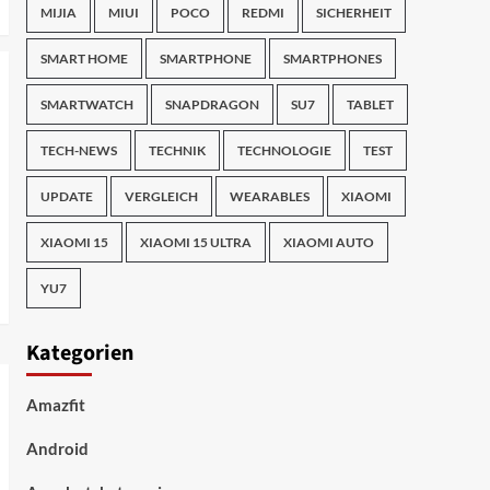
MIJIA
MIUI
POCO
REDMI
SICHERHEIT
SMART HOME
SMARTPHONE
SMARTPHONES
SMARTWATCH
SNAPDRAGON
SU7
TABLET
TECH-NEWS
TECHNIK
TECHNOLOGIE
TEST
UPDATE
VERGLEICH
WEARABLES
XIAOMI
XIAOMI 15
XIAOMI 15 ULTRA
XIAOMI AUTO
YU7
Kategorien
Amazfit
Android