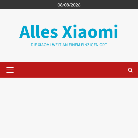
Zum
08/08/2026
Inhalt
springen
Alles Xiaomi
DIE XIAOMI-WELT AN EINEM EINZIGEN ORT
Primäres
Menü