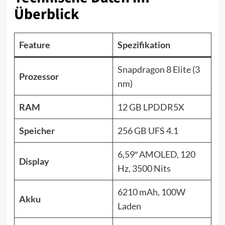
Überblick
Feature
Spezifikation
Snapdragon 8 Elite (3
Prozessor
nm)
RAM
12 GB LPDDR5X
Speicher
256 GB UFS 4.1
6,59″ AMOLED, 120
Display
Hz, 3500 Nits
6210 mAh, 100W
Akku
Laden