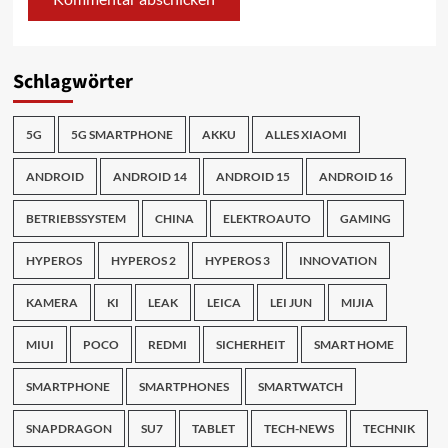
Schlagwörter
5G
5G SMARTPHONE
AKKU
ALLES XIAOMI
ANDROID
ANDROID 14
ANDROID 15
ANDROID 16
BETRIEBSSYSTEM
CHINA
ELEKTROAUTO
GAMING
HYPEROS
HYPEROS 2
HYPEROS 3
INNOVATION
KAMERA
KI
LEAK
LEICA
LEI JUN
MIJIA
MIUI
POCO
REDMI
SICHERHEIT
SMART HOME
SMARTPHONE
SMARTPHONES
SMARTWATCH
SNAPDRAGON
SU7
TABLET
TECH-NEWS
TECHNIK