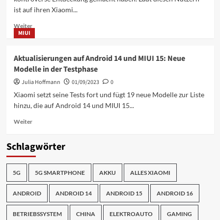
und
ist auf ihren Xiaomi...
POCO
Geräte,
Mehr
Weiter
die
MIUI
Informationen
auf
über
MIUI
Mögliche
Aktualisierungen auf Android 14 und MIUI 15: Neue
15
Malware
aktualisiert
Modelle in der Testphase
auf
werden
Xiaomi
Julia Hoffmann
01/09/2023
0
Smartphones:
Xiaomi setzt seine Tests fort und fügt 19 neue Modelle zur Liste
Mintnav
hinzu, die auf Android 14 und MIUI 15...
und
der
Mehr
Weiter
Chrome-
Informationen
Browser
über
Schlagwörter
Aktualisierungen
auf
Android
5G
5G SMARTPHONE
AKKU
ALLES XIAOMI
14
und
ANDROID
ANDROID 14
ANDROID 15
ANDROID 16
MIUI
15:
Neue
BETRIEBSSYSTEM
CHINA
ELEKTROAUTO
GAMING