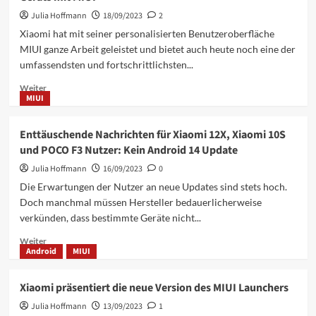
jetzt
von
Julia Hoffmann
18/09/2023
2
verfügbar
MIUI
Xiaomi hat mit seiner personalisierten Benutzeroberfläche
15
MIUI ganze Arbeit geleistet und bietet auch heute noch eine der
enthüllt:
umfassendsten und fortschrittlichsten...
Ein
Blick
Mehr
Weiter
in
MIUI
Informationen
die
über
Zukunft
Entdecke
Enttäuschende Nachrichten für Xiaomi 12X, Xiaomi 10S
von
die
Xiaomi
und POCO F3 Nutzer: Kein Android 14 Update
Versteckten
Funktionen
Julia Hoffmann
16/09/2023
0
deines
Die Erwartungen der Nutzer an neue Updates sind stets hoch.
Xiaomi-
Doch manchmal müssen Hersteller bedauerlicherweise
Geräts
verkünden, dass bestimmte Geräte nicht...
mit
MIUI
Mehr
Weiter
Android
MIUI
Informationen
über
Enttäuschende
Xiaomi präsentiert die neue Version des MIUI Launchers
Nachrichten
Julia Hoffmann
für
13/09/2023
1