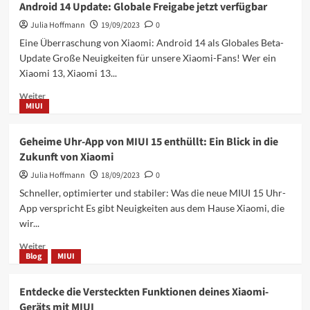
Android 14 Update: Globale Freigabe jetzt verfügbar
15-
Stabile
Julia Hoffmann
19/09/2023
0
Builds
Eine Überraschung von Xiaomi: Android 14 als Globales Beta-
auf
Update Große Neuigkeiten für unsere Xiaomi-Fans! Wer ein
dem
Xiaomi 13, Xiaomi 13...
Xiaomi-
Server
Mehr
Weiter
entdeckt
MIUI
Informationen
über
Xiaomi
Geheime Uhr-App von MIUI 15 enthüllt: Ein Blick in die
13,
Zukunft von Xiaomi
Xiaomi
13
Julia Hoffmann
18/09/2023
0
Pro
Schneller, optimierter und stabiler: Was die neue MIUI 15 Uhr-
und
App verspricht Es gibt Neuigkeiten aus dem Hause Xiaomi, die
Xiaomi
wir...
12T
erhalten
Mehr
Weiter
Android
Blog
MIUI
Informationen
14
über
Update:
Geheime
Entdecke die Versteckten Funktionen deines Xiaomi-
Globale
Uhr-
Freigabe
Geräts mit MIUI
App