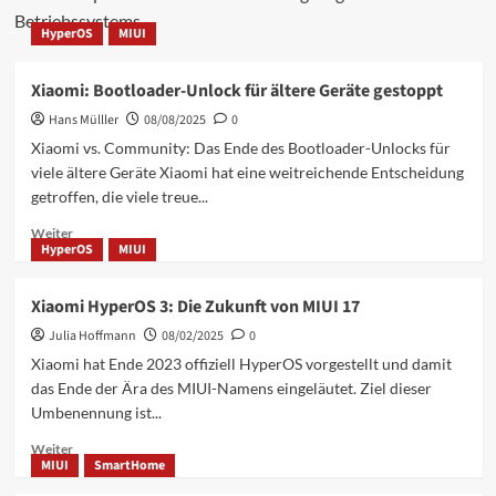
Betriebssystems.
HyperOS
MIUI
Xiaomi: Bootloader-Unlock für ältere Geräte gestoppt
Hans Mülller
08/08/2025
0
Xiaomi vs. Community: Das Ende des Bootloader-Unlocks für
viele ältere Geräte Xiaomi hat eine weitreichende Entscheidung
getroffen, die viele treue...
Mehr
Weiter
HyperOS
MIUI
Informationen
über
Xiaomi:
Xiaomi HyperOS 3: Die Zukunft von MIUI 17
Bootloader-
Julia Hoffmann
Unlock
08/02/2025
0
für
Xiaomi hat Ende 2023 offiziell HyperOS vorgestellt und damit
ältere
das Ende der Ära des MIUI-Namens eingeläutet. Ziel dieser
Geräte
Umbenennung ist...
gestoppt
Mehr
Weiter
MIUI
SmartHome
Informationen
über