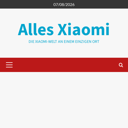
Zum
07/08/2026
Inhalt
springen
Alles Xiaomi
DIE XIAOMI-WELT AN EINEM EINZIGEN ORT
Primäres
Menü