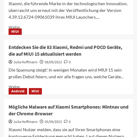
Xiaomi
Xiaomi, die führende Marke in der technologischen Innovation,
12X,
überrascht uns erneut mit der Veröffentlichung der Version
Xiaomi
4.39.12.6724-09061039 ihres MIUI Launchers....
10S
und
Mehr
Weiter
POCO
MIUI
Informationen
F3
über
Nutzer:
Xiaomi
Entdecken Sie die 83 Xiaomi, Redmi und POCO Geräte,
Kein
präsentiert
die auf MIUI 15 aktualisiert werden
Android
die
14
neue
Julia Hoffmann
08/09/2023
0
Update
Version
Die Spannung steigt! In wenigen Monaten wird MIUI 15 sein
des
großes Debüt feiern, und wir alle fragen uns, welche Geräte...
MIUI
Launchers
Mehr
Weiter
Android
MIUI
Informationen
über
Entdecken
Mögliche Malware auf Xiaomi Smartphones: Mintnav und
Sie
der Chrome-Browser
die
83
Julia Hoffmann
05/09/2023
0
Xiaomi,
Xiaomi Nutzer melden, dass sie auf ihren Smartphones eine
Redmi
kontroverse Entdeckung gemacht haben. Laut diesen Nutzern