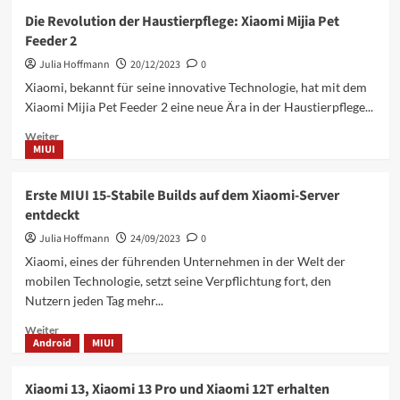
Xiaomi
Die Revolution der Haustierpflege: Xiaomi Mijia Pet
HyperOS
Feeder 2
3:
Die
Julia Hoffmann
20/12/2023
0
Zukunft
Xiaomi, bekannt für seine innovative Technologie, hat mit dem
von
Xiaomi Mijia Pet Feeder 2 eine neue Ära in der Haustierpflege...
MIUI
17
Mehr
Weiter
MIUI
Informationen
über
Die
Erste MIUI 15-Stabile Builds auf dem Xiaomi-Server
Revolution
entdeckt
der
Haustierpflege:
Julia Hoffmann
24/09/2023
0
Xiaomi
Xiaomi, eines der führenden Unternehmen in der Welt der
Mijia
mobilen Technologie, setzt seine Verpflichtung fort, den
Pet
Nutzern jeden Tag mehr...
Feeder
2
Mehr
Weiter
Android
MIUI
Informationen
über
Erste
Xiaomi 13, Xiaomi 13 Pro und Xiaomi 12T erhalten
MIUI