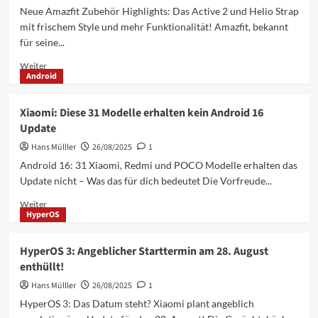
Kameras
Neue Amazfit Zubehör Highlights: Das Active 2 und Helio Strap
&
mit frischem Style und mehr Funktionalität! Amazfit, bekannt
Dimensity
für seine...
Power
Mehr
Weiter
Android
Informationen
über
Amazfit
Xiaomi: Diese 31 Modelle erhalten kein Android 16
Active
Update
2
&
Hans Mülller
26/08/2025
1
Helio
Android 16: 31 Xiaomi, Redmi und POCO Modelle erhalten das
Strap:
Update nicht – Was das für dich bedeutet Die Vorfreude...
Neue
Armbänder
Mehr
Weiter
mit
HyperOS
Informationen
Style-
über
Update
Xiaomi:
HyperOS 3: Angeblicher Starttermin am 28. August
Diese
enthüllt!
31
Modelle
Hans Mülller
26/08/2025
1
erhalten
HyperOS 3: Das Datum steht? Xiaomi plant angeblich
kein