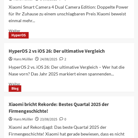
Leak
Xiaomi Smart Camera 4 Dual Camera Edition: Doppelte Power
zeigt
für Ihr Zuhause zu einem unschlagbaren Preis Xiaomi beweist
Design
einmal mehr...
&
Specs
Mehr
Weiter
HyperOS
Informationen
über
Xiaomi
HyperOS 2 vs iOS 26: Der ultimative Vergleich
Smart
Hans Mülller
Camera
24/08/2025
2
4
HyperOS 2 vs. iOS 26: Der ultimative Vergleich – Wer hat die
Dual
Nase vorn? Das Jahr 2025 markiert einen spannenden...
Camera:
3K-
Mehr
Weiter
Blog
Überwachung
Informationen
über
HyperOS
Xiaomi bricht Rekorde: Bestes Quartal 2025 der
2
Firmengeschichte!
vs
iOS
Hans Mülller
23/08/2025
0
26:
Xiaomi auf Rekordjagd: Das beste Quartal 2025 der
Der
Firmengeschichte! Xiaomi hat gerade bewiesen, dass es nicht
ultimative