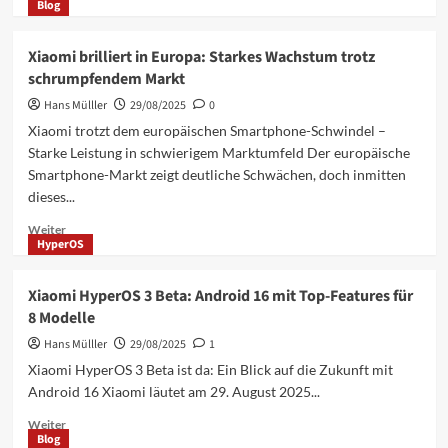
Blog
Informationen
über
Xiaomi
Xiaomi brilliert in Europa: Starkes Wachstum trotz
Hotspot:
schrumpfendem Markt
Internet
teilen
Hans Mülller
29/08/2025
0
&
Xiaomi trotzt dem europäischen Smartphone-Schwindel –
schnelle
Starke Leistung in schwierigem Marktumfeld Der europäische
Verbindungen
Smartphone-Markt zeigt deutliche Schwächen, doch inmitten
dieses...
Mehr
Weiter
HyperOS
Informationen
über
Xiaomi
Xiaomi HyperOS 3 Beta: Android 16 mit Top-Features für
brilliert
8 Modelle
in
Europa:
Hans Mülller
29/08/2025
1
Starkes
Xiaomi HyperOS 3 Beta ist da: Ein Blick auf die Zukunft mit
Wachstum
Android 16 Xiaomi läutet am 29. August 2025...
trotz
schrumpfendem
Mehr
Weiter
Markt
Blog
Informationen