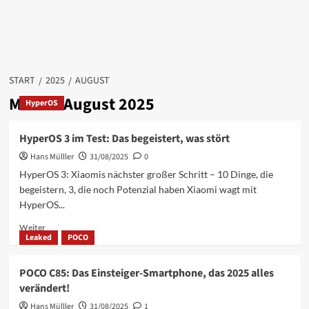
START
2025
AUGUST
Monat:
August 2025
HyperOS
HyperOS 3 im Test: Das begeistert, was stört
Hans Mülller
31/08/2025
0
HyperOS 3: Xiaomis nächster großer Schritt – 10 Dinge, die
begeistern, 3, die noch Potenzial haben Xiaomi wagt mit
HyperOS...
Mehr
Weiter
Leaked
POCO
Informationen
über
HyperOS
POCO C85: Das Einsteiger-Smartphone, das 2025 alles
3
verändert!
im
Test:
Hans Mülller
31/08/2025
1