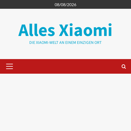
Zum
08/08/2026
Inhalt
springen
Alles Xiaomi
DIE XIAOMI-WELT AN EINEM EINZIGEN ORT
Primäres
Menü