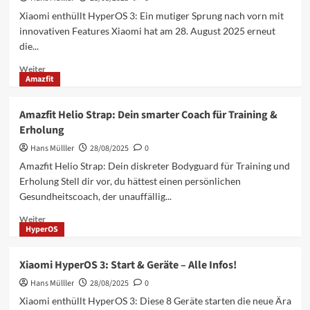
Startet
Xiaomi enthüllt HyperOS 3: Ein mutiger Sprung nach vorn mit
bald
innovativen Features Xiaomi hat am 28. August 2025 erneut
mit
die...
3
neuen
Mehr
Weiter
Modellen
Amazfit
Informationen
über
Xiaomi
Amazfit Helio Strap: Dein smarter Coach für Training &
HyperOS
Erholung
3:
Neues
Hans Mülller
28/08/2025
0
UI,
Amazfit Helio Strap: Dein diskreter Bodyguard für Training und
Super
Erholung Stell dir vor, du hättest einen persönlichen
Island
Gesundheitscoach, der unauffällig...
&
mehr
Mehr
Weiter
HyperOS
Informationen
über
Amazfit
Xiaomi HyperOS 3: Start & Geräte – Alle Infos!
Helio
Hans Mülller
Strap:
28/08/2025
0
Dein
Xiaomi enthüllt HyperOS 3: Diese 8 Geräte starten die neue Ära
smarter