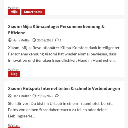
Mega-
Mehr
Weiter
Update!
Mijia
SmartHome
Informationen
über
Xiaomi
Xiaomi Mijia Klimaanlage: Personenerkennung &
Redmi
Effizienz
15C
Test:
Hans Mülller
30/08/2025
1
Budget-
Xiaomi Mijia: Revolutionärer Klima-Komfort dank intelligenter
Smartphone
Personenerkennung Xiaomi hat wieder einmal bewiesen, dass
mit
Innovation und Benutzerfreundlichkeit Hand in Hand gehen...
Ausdauer
Mehr
Weiter
Blog
Informationen
über
Xiaomi
Xiaomi Hotspot: Internet teilen & schnelle Verbindungen
Mijia
Hans Mülller
Klimaanlage:
29/08/2025
0
Personenerkennung
Stell dir vor: Du bist im Urlaub in einem Traumhotel, bereit,
&
Fotos von deinen Strandabenteuern zu teilen oder deine
Effizienz
Lieblingsserie...
Mehr
Weiter