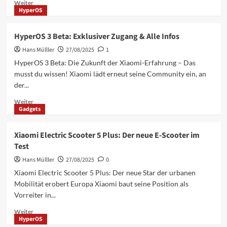
Mehr
Weiter
Mi
HyperOS
Informationen
Tablet
über
8
Redmi
HyperOS 3 Beta: Exklusiver Zugang & Alle Infos
Note
Hans Mülller
15
27/08/2025
1
Pro
HyperOS 3 Beta: Die Zukunft der Xiaomi-Erfahrung – Das
Plus:
musst du wissen! Xiaomi lädt erneut seine Community ein, an
Snapdragon
der...
7s
Gen
Mehr
Weiter
4
Gadgets
Informationen
&
über
Top-
HyperOS
Xiaomi Electric Scooter 5 Plus: Der neue E-Scooter im
Kühlung
3
Test
Beta:
Exklusiver
Hans Mülller
27/08/2025
0
Zugang
Xiaomi Electric Scooter 5 Plus: Der neue Star der urbanen
&
Mobilität erobert Europa Xiaomi baut seine Position als
Alle
Vorreiter in...
Infos
Mehr
Weiter
HyperOS
Informationen