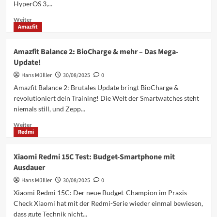
HyperOS 3,...
diese
Woche
Mehr
Weiter
Amazfit
Informationen
über
HyperOS
Amazfit Balance 2: BioCharge & mehr – Das Mega-
3:
Update!
Revolutionäres
Face
Hans Mülller
30/08/2025
0
ID
Amazfit Balance 2: Brutales Update bringt BioCharge &
mit
revolutioniert dein Training! Die Welt der Smartwatches steht
iOS
niemals still, und Zepp...
26
Flair
Mehr
Weiter
Redmi
Informationen
über
Amazfit
Xiaomi Redmi 15C Test: Budget-Smartphone mit
Balance
Ausdauer
2:
BioCharge
Hans Mülller
30/08/2025
0
&
Xiaomi Redmi 15C: Der neue Budget-Champion im Praxis-
mehr
Check Xiaomi hat mit der Redmi-Serie wieder einmal bewiesen,
–
dass gute Technik nicht...
Das