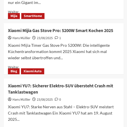
nur ein Gigant im...
Vergleich
Mehr
Weiter
Mijia
SmartHome
Informationen
über
Xiaomi
Xiaomi Mijia Gas Stove Pro: 5200W Smart Kochen 2025
bricht
Hans Mülller
Rekorde:
23/08/2025
1
Bestes
Xiaomi Mijia Timer Gas Stove Pro 5200W: Die intelligente
Quartal
Küchentransformation kommt 2025 Xiaomi hat sich mal
2025
wieder selbst übertroffen und...
der
Firmengeschichte!
Mehr
Weiter
Blog
Xiaomi Auto
Informationen
über
Xiaomi
Xiaomi YU7: Sicherer Elektro-SUV übersteht Crash mit
Mijia
Tanklastwagen
Gas
Stove
Hans Mülller
23/08/2025
0
Pro:
Xiaomi YU7: Starke Nerven aus Stahl – Elektro-SUV meistert
5200W
Crash mit Tanklastwagen Ein Xiaomi YU7 hat am 19. August
Smart
2025...
Kochen
2025