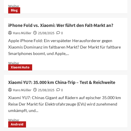
Mehr
Weiter
Blog
Informationen
über
Redmi
iPhone Fold vs. Xiaomi: Wer führt den Falt-Markt an?
Note
Hans Mülller
15:
25/08/2025
0
Indien
Apple iPhone Fold: Ein verspäteter Herausforderer gegen
vs.
Xiaomis Dominanz im faltbaren Markt? Der Markt für faltbare
China
Smartphones boomt, und Apple,...
–
Alle
Mehr
Weiter
Unterschiede
Xiaomi Auto
Informationen
aufgedeckt
über
iPhone
Xiaomi YU7: 35.000 km China-Trip – Test & Reichweite
Fold
Hans Mülller
vs.
25/08/2025
0
Xiaomi:
Xiaomi YU7: Chinas Gigant auf Rädern auf epischer 35.000 km
Wer
Reise Der Markt für Elektrofahrzeuge (EVs) wird zunehmend
führt
umkämpft, und...
den
Falt-
Mehr
Weiter
Markt
Android
Informationen
an?
über