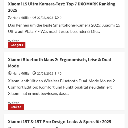
Amazfit
Xiaomi 15 Ultra Kamera-Test: Top 7 DXOMARK Ranking
Helio
2025
Armband
wieder
Hans Mülller
22/08/2025
0
da:
Das Rennen um die beste Smartphone-Kamera 2025: Xiaomi 15
Mehr
Ultra auf Platz 7 – Was macht es so besonders? Die...
Genauigkeit
sichern!
Mehr
Weiter
Gadgets
Informationen
über
Xiaomi
Xiaomi Bluetooth Maus 2: Ergonomisch, leise & Dual-
15
Mode
Ultra
Kamera-
Hans Mülller
22/08/2025
0
Test:
Xiaomi enthüllt den Wireless Bluetooth Dual-Mode Mouse 2
Top
Comfort Edition: Komfort und Funktionalität neu definiert
7
Xiaomi hat erneut bewiesen, dass...
DXOMARK
Ranking
Mehr
Weiter
2025
Leaked
Informationen
über
Xiaomi
Xiaomi 15T & 15T Pro: Design-Leaks & Specs für 2025
Bluetooth