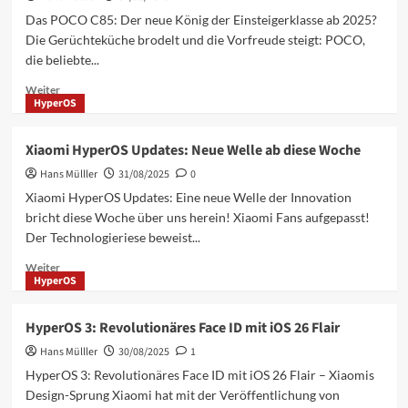
Das
Das POCO C85: Der neue König der Einsteigerklasse ab 2025?
begeistert,
Die Gerüchteküche brodelt und die Vorfreude steigt: POCO,
was
die beliebte...
stört
Mehr
Weiter
HyperOS
Informationen
über
POCO
Xiaomi HyperOS Updates: Neue Welle ab diese Woche
C85:
Hans Mülller
Das
31/08/2025
0
Einsteiger-
Xiaomi HyperOS Updates: Eine neue Welle der Innovation
Smartphone,
bricht diese Woche über uns herein! Xiaomi Fans aufgepasst!
das
Der Technologieriese beweist...
2025
alles
Mehr
Weiter
verändert!
HyperOS
Informationen
über
Xiaomi
HyperOS 3: Revolutionäres Face ID mit iOS 26 Flair
HyperOS
Hans Mülller
Updates:
30/08/2025
1
Neue
HyperOS 3: Revolutionäres Face ID mit iOS 26 Flair – Xiaomis
Welle
Design-Sprung Xiaomi hat mit der Veröffentlichung von
ab