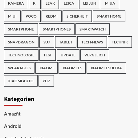
KAMERA
KI
LEAK
LEICA
LEI JUN
MIJIA
MIUI
POCO
REDMI
SICHERHEIT
SMART HOME
SMARTPHONE
SMARTPHONES
SMARTWATCH
SNAPDRAGON
SU7
TABLET
TECH-NEWS
TECHNIK
TECHNOLOGIE
TEST
UPDATE
VERGLEICH
WEARABLES
XIAOMI
XIAOMI 15
XIAOMI 15 ULTRA
XIAOMI AUTO
YU7
Kategorien
Amazfit
Android