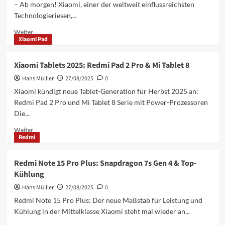
– Ab morgen! Xiaomi, einer der weltweit einflussreichsten
Coach
Technologieriesen,...
für
Training
Mehr
Weiter
&
Xiaomi Pad
Informationen
Erholung
über
Xiaomi
Xiaomi Tablets 2025: Redmi Pad 2 Pro & Mi Tablet 8
HyperOS
Hans Mülller
3:
27/08/2025
0
Start
Xiaomi kündigt neue Tablet-Generation für Herbst 2025 an:
&
Redmi Pad 2 Pro und Mi Tablet 8 Serie mit Power-Prozessoren
Geräte
Die...
–
Alle
Mehr
Weiter
Infos!
Redmi
Informationen
über
Xiaomi
Redmi Note 15 Pro Plus: Snapdragon 7s Gen 4 & Top-
Tablets
Kühlung
2025:
Redmi
Hans Mülller
27/08/2025
0
Pad
Redmi Note 15 Pro Plus: Der neue Maßstab für Leistung und
2
Kühlung in der Mittelklasse Xiaomi steht mal wieder an...
Pro
&