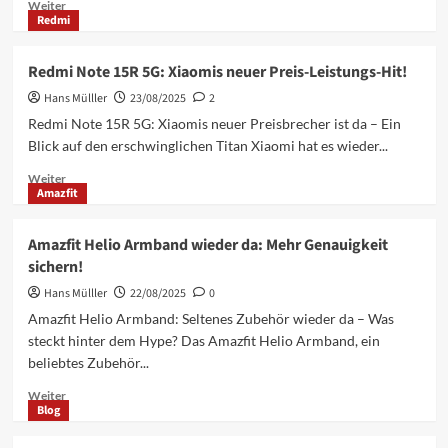
Mehr
Weiter
Redmi
Informationen
über
Xiaomi
Redmi Note 15R 5G: Xiaomis neuer Preis-Leistungs-Hit!
YU7:
Hans Mülller
Sicherer
23/08/2025
2
Elektro-
Redmi Note 15R 5G: Xiaomis neuer Preisbrecher ist da – Ein
SUV
Blick auf den erschwinglichen Titan Xiaomi hat es wieder...
übersteht
Crash
Mehr
Weiter
Amazfit
mit
Informationen
Tanklastwagen
über
Redmi
Amazfit Helio Armband wieder da: Mehr Genauigkeit
Note
sichern!
15R
5G:
Hans Mülller
22/08/2025
0
Xiaomis
Amazfit Helio Armband: Seltenes Zubehör wieder da – Was
neuer
steckt hinter dem Hype? Das Amazfit Helio Armband, ein
Preis-
beliebtes Zubehör...
Leistungs-
Hit!
Mehr
Weiter
Blog
Informationen
über