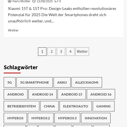
Hans Mülller
Maus
22/08/2025
0
2:
Xiaomi 15T & 15T Pro: Design-Leaks enthüllen revolutionäres
Ergonomisch,
Potenzial für 2025 Die Welt der Smartphones dreht sich
leise
unaufhörlich weiter, und...
&
Dual-
Mehr
Weiter
Mode
Informationen
über
Xiaomi
Seitennummerierung
15T
2
3
4
Weiter
1
&
der
15T
Schlagwörter
Beiträge
Pro:
Design-
Leaks
5G
5G SMARTPHONE
AKKU
ALLES XIAOMI
&
Specs
für
ANDROID
ANDROID 14
ANDROID 15
ANDROID 16
2025
BETRIEBSSYSTEM
CHINA
ELEKTROAUTO
GAMING
HYPEROS
HYPEROS 2
HYPEROS 3
INNOVATION