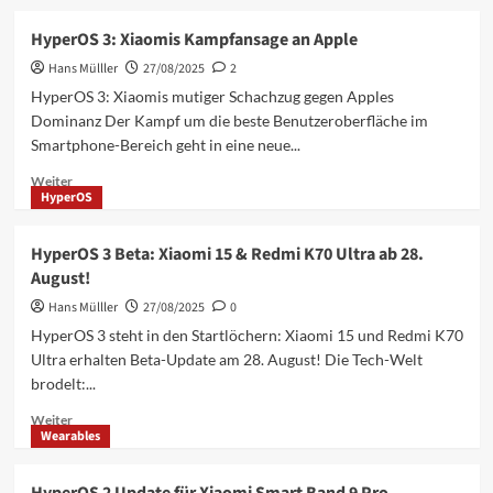
über
Xiaomi
HyperOS 3: Xiaomis Kampfansage an Apple
Electric
Hans Mülller
Scooter
27/08/2025
2
5
HyperOS 3: Xiaomis mutiger Schachzug gegen Apples
Plus:
Dominanz Der Kampf um die beste Benutzeroberfläche im
Der
Smartphone-Bereich geht in eine neue...
neue
E-
Mehr
Weiter
Scooter
HyperOS
Informationen
im
über
Test
HyperOS
HyperOS 3 Beta: Xiaomi 15 & Redmi K70 Ultra ab 28.
3:
August!
Xiaomis
Kampfansage
Hans Mülller
27/08/2025
0
an
HyperOS 3 steht in den Startlöchern: Xiaomi 15 und Redmi K70
Apple
Ultra erhalten Beta-Update am 28. August! Die Tech-Welt
brodelt:...
Mehr
Weiter
Wearables
Informationen
über
HyperOS