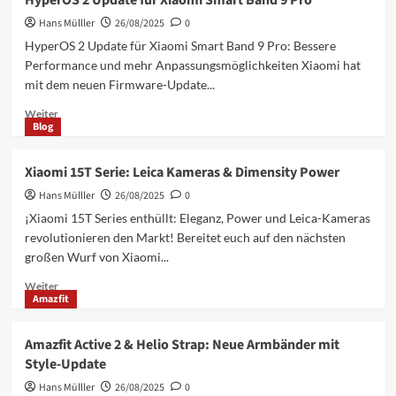
HyperOS 2 Update für Xiaomi Smart Band 9 Pro
3
Hans Mülller
Beta:
26/08/2025
0
Xiaomi
HyperOS 2 Update für Xiaomi Smart Band 9 Pro: Bessere
15
Performance und mehr Anpassungsmöglichkeiten Xiaomi hat
&
mit dem neuen Firmware-Update...
Redmi
K70
Mehr
Weiter
Ultra
Blog
Informationen
ab
über
28.
HyperOS
Xiaomi 15T Serie: Leica Kameras & Dimensity Power
August!
2
Hans Mülller
Update
26/08/2025
0
für
¡Xiaomi 15T Series enthüllt: Eleganz, Power und Leica-Kameras
Xiaomi
revolutionieren den Markt! Bereitet euch auf den nächsten
Smart
großen Wurf von Xiaomi...
Band
9
Mehr
Weiter
Pro
Amazfit
Informationen
über
Xiaomi
Amazfit Active 2 & Helio Strap: Neue Armbänder mit
15T
Style-Update
Serie:
Leica
Hans Mülller
26/08/2025
0