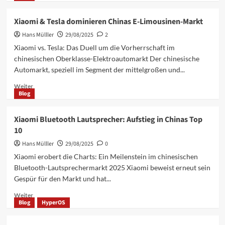
über
Xiaomi
Xiaomi & Tesla dominieren Chinas E-Limousinen-Markt
HyperOS
Hans Mülller
3
29/08/2025
2
Beta:
Xiaomi vs. Tesla: Das Duell um die Vorherrschaft im
Android
chinesischen Oberklasse-Elektroautomarkt Der chinesische
16
Automarkt, speziell im Segment der mittelgroßen und...
mit
Top-
Mehr
Weiter
Features
Blog
Informationen
für
über
8
Xiaomi
Xiaomi Bluetooth Lautsprecher: Aufstieg in Chinas Top
Modelle
&
10
Tesla
dominieren
Hans Mülller
29/08/2025
0
Chinas
Xiaomi erobert die Charts: Ein Meilenstein im chinesischen
E-
Bluetooth-Lautsprechermarkt 2025 Xiaomi beweist erneut sein
Limousinen-
Gespür für den Markt und hat...
Markt
Mehr
Weiter
Blog
HyperOS
Informationen
über
Xiaomi