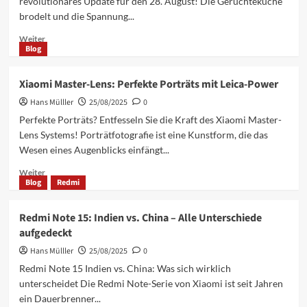
revolutionäres Update für den 28. August! Die Gerüchteküche
Android
brodelt und die Spannung...
16
Update
Mehr
Weiter
Blog
Informationen
über
HyperOS
Xiaomi Master-Lens: Perfekte Porträts mit Leica-Power
3:
Hans Mülller
Angeblicher
25/08/2025
0
Starttermin
Perfekte Porträts? Entfesseln Sie die Kraft des Xiaomi Master-
am
Lens Systems! Porträtfotografie ist eine Kunstform, die das
28.
Wesen eines Augenblicks einfängt...
August
enthüllt!
Mehr
Weiter
Blog
Redmi
Informationen
über
Xiaomi
Redmi Note 15: Indien vs. China – Alle Unterschiede
Master-
aufgedeckt
Lens:
Perfekte
Hans Mülller
25/08/2025
0
Porträts
Redmi Note 15 Indien vs. China: Was sich wirklich
mit
unterscheidet Die Redmi Note-Serie von Xiaomi ist seit Jahren
Leica-
ein Dauerbrenner...
Power