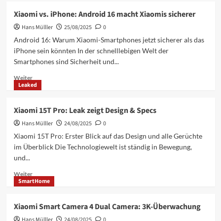
Xiaomi
Xiaomi vs. iPhone: Android 16 macht Xiaomis sicherer
YU7:
Hans Mülller
35.000
25/08/2025
0
km
Android 16: Warum Xiaomi-Smartphones jetzt sicherer als das
China-
iPhone sein könnten In der schnelllebigen Welt der
Trip
Smartphones sind Sicherheit und...
–
Test
Mehr
Weiter
&
Leaked
Informationen
Reichweite
über
Xiaomi
Xiaomi 15T Pro: Leak zeigt Design & Specs
vs.
Hans Mülller
iPhone:
24/08/2025
0
Android
Xiaomi 15T Pro: Erster Blick auf das Design und alle Gerüchte
16
im Überblick Die Technologiewelt ist ständig in Bewegung,
macht
und...
Xiaomis
sicherer
Mehr
Weiter
SmartHome
Informationen
über
Xiaomi
Xiaomi Smart Camera 4 Dual Camera: 3K-Überwachung
15T
Hans Mülller
Pro:
24/08/2025
0