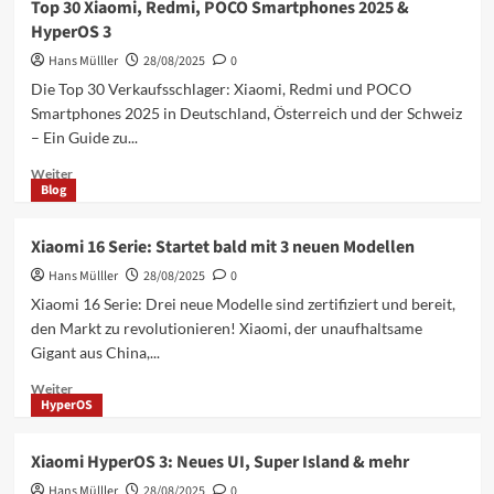
Top 30 Xiaomi, Redmi, POCO Smartphones 2025 &
Bluetooth
HyperOS 3
Lautsprecher:
Aufstieg
Hans Mülller
28/08/2025
0
in
Die Top 30 Verkaufsschlager: Xiaomi, Redmi und POCO
Chinas
Smartphones 2025 in Deutschland, Österreich und der Schweiz
Top
– Ein Guide zu...
10
Mehr
Weiter
Blog
Informationen
über
Top
Xiaomi 16 Serie: Startet bald mit 3 neuen Modellen
30
Hans Mülller
Xiaomi,
28/08/2025
0
Redmi,
Xiaomi 16 Serie: Drei neue Modelle sind zertifiziert und bereit,
POCO
den Markt zu revolutionieren! Xiaomi, der unaufhaltsame
Smartphones
Gigant aus China,...
2025
&
Mehr
Weiter
HyperOS
HyperOS
Informationen
3
über
Xiaomi
Xiaomi HyperOS 3: Neues UI, Super Island & mehr
16
Hans Mülller
Serie:
28/08/2025
0