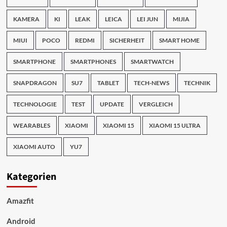
KAMERA
KI
LEAK
LEICA
LEI JUN
MIJIA
MIUI
POCO
REDMI
SICHERHEIT
SMART HOME
SMARTPHONE
SMARTPHONES
SMARTWATCH
SNAPDRAGON
SU7
TABLET
TECH-NEWS
TECHNIK
TECHNOLOGIE
TEST
UPDATE
VERGLEICH
WEARABLES
XIAOMI
XIAOMI 15
XIAOMI 15 ULTRA
XIAOMI AUTO
YU7
Kategorien
Amazfit
Android