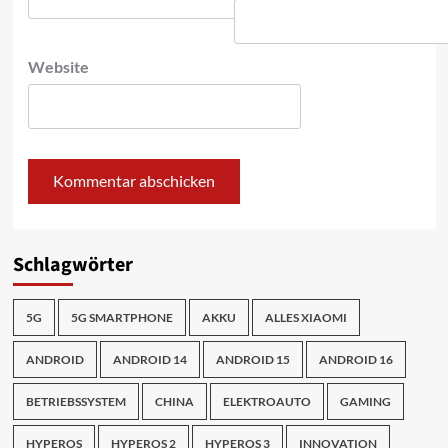
Website
Schlagwörter
5G
5G SMARTPHONE
AKKU
ALLES XIAOMI
ANDROID
ANDROID 14
ANDROID 15
ANDROID 16
BETRIEBSSYSTEM
CHINA
ELEKTROAUTO
GAMING
HYPEROS
HYPEROS 2
HYPEROS 3
INNOVATION