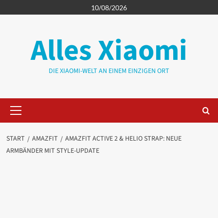
Zum
10/08/2026
Inhalt
springen
Alles Xiaomi
DIE XIAOMI-WELT AN EINEM EINZIGEN ORT
Primäres
Menü
START
AMAZFIT
AMAZFIT ACTIVE 2 & HELIO STRAP: NEUE
ARMBÄNDER MIT STYLE-UPDATE