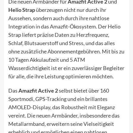
Die neuen Armbänder für
Amazfit Active 2
und
Helio Strap
überzeugen nicht nur durch ihr
Aussehen, sondern auch durch ihre nahtlose
Integration in das Amazfit-Ökosystem. Der Helio
Strap liefert präzise Daten zu Herzfrequenz,
Schlaf, Blutsauerstoff und Stress, und das alles
ohne zusätzliche Abonnementgebühren. Mit bis zu
10 Tagen Akkulaufzeit und 5 ATM
Wasserdichtigkeit ist er ein zuverlässiger Begleiter
für alle, die ihre Leistung optimieren möchten.
Das
Amazfit Active 2
selbst bietet über 160
Sportmodi, GPS-Tracking und ein brillantes
AMOLED-Display, das Robustheit mit Eleganz
vereint. Die neuen Armbänder, insbesondere das
Metallarmband, erweitern seine Vielseitigkeit
erheblich und ermöglichen einen nahtlosen