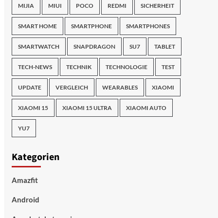
MIJIA
MIUI
POCO
REDMI
SICHERHEIT
SMART HOME
SMARTPHONE
SMARTPHONES
SMARTWATCH
SNAPDRAGON
SU7
TABLET
TECH-NEWS
TECHNIK
TECHNOLOGIE
TEST
UPDATE
VERGLEICH
WEARABLES
XIAOMI
XIAOMI 15
XIAOMI 15 ULTRA
XIAOMI AUTO
YU7
Kategorien
Amazfit
Android