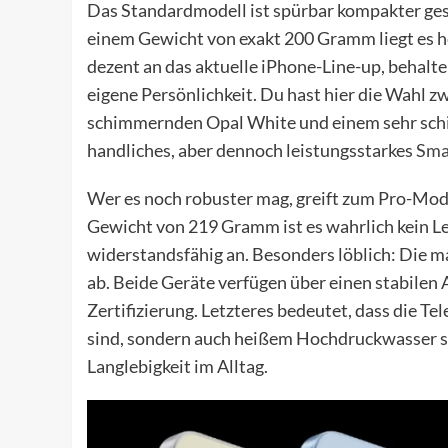
Das Standardmodell ist spürbar kompakter gest
einem Gewicht von exakt 200 Gramm liegt es h
dezent an das aktuelle iPhone-Line-up, behalt
eigene Persönlichkeit. Du hast hier die Wahl 
schimmernden Opal White und einem sehr schicken
handliches, aber dennoch leistungsstarkes
Sma
Wer es noch robuster mag, greift zum Pro-Mode
Gewicht von 219 Gramm ist es wahrlich kein Lei
widerstandsfähig an. Besonders löblich: Die m
ab. Beide Geräte verfügen über einen stabilen
Zertifizierung. Letzteres bedeutet, dass die T
sind, sondern auch heißem Hochdruckwasser st
Langlebigkeit im Alltag.