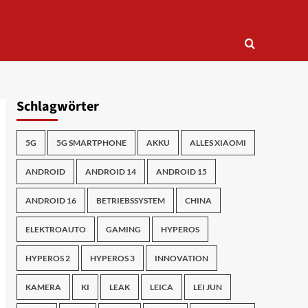
Schlagwörter
5G
5G SMARTPHONE
AKKU
ALLES XIAOMI
ANDROID
ANDROID 14
ANDROID 15
ANDROID 16
BETRIEBSSYSTEM
CHINA
ELEKTROAUTO
GAMING
HYPEROS
HYPEROS 2
HYPEROS 3
INNOVATION
KAMERA
KI
LEAK
LEICA
LEI JUN