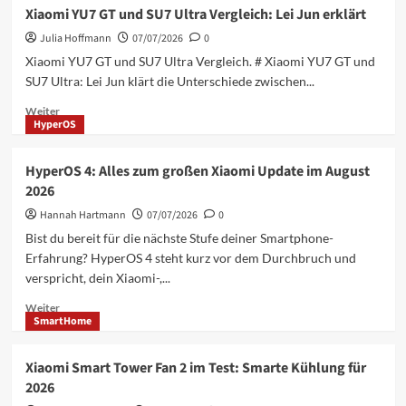
Xiaomi
Xiaomi YU7 GT und SU7 Ultra Vergleich: Lei Jun erklärt
Software-
Julia Hoffmann
Support
07/07/2026
0
2026:
Xiaomi YU7 GT und SU7 Ultra Vergleich. # Xiaomi YU7 GT und
Alle
SU7 Ultra: Lei Jun klärt die Unterschiede zwischen...
wichtigen
Updates
Mehr
Weiter
HyperOS
und
Informationen
EOL-
über
Listen
Xiaomi
HyperOS 4: Alles zum großen Xiaomi Update im August
YU7
2026
GT
und
Hannah Hartmann
07/07/2026
0
SU7
Bist du bereit für die nächste Stufe deiner Smartphone-
Ultra
Erfahrung? HyperOS 4 steht kurz vor dem Durchbruch und
Vergleich:
verspricht, dein Xiaomi-,...
Lei
Jun
Mehr
Weiter
erklärt
SmartHome
Informationen
über
HyperOS
Xiaomi Smart Tower Fan 2 im Test: Smarte Kühlung für
4:
2026
Alles