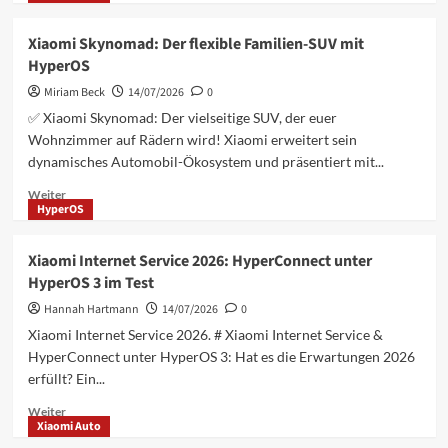
Ökosystems
über
Die
Xiaomi Skynomad: Der flexible Familien-SUV mit
Top
HyperOS
5
Xiaomi
Miriam Beck
14/07/2026
0
Redmi
✅ Xiaomi Skynomad: Der vielseitige SUV, der euer
Handys
Wohnzimmer auf Rädern wird! Xiaomi erweitert sein
2026:
dynamisches Automobil-Ökosystem und präsentiert mit...
Clevere
Käufe
Mehr
Weiter
in
HyperOS
Informationen
der
über
Preis-
Xiaomi
Xiaomi Internet Service 2026: HyperConnect unter
Inflation
Skynomad:
HyperOS 3 im Test
Der
flexible
Hannah Hartmann
14/07/2026
0
Familien-
Xiaomi Internet Service 2026. # Xiaomi Internet Service &
SUV
HyperConnect unter HyperOS 3: Hat es die Erwartungen 2026
mit
erfüllt? Ein...
HyperOS
Mehr
Weiter
Xiaomi Auto
Informationen
über