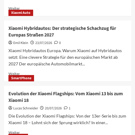
Mehr
Weiter
Xiaomi Auto
Informationen
über
HyperOS
Xiaomi Hybridautos: Der strategische Schachzug für
4
Europas Straßen 2027
(Android
17):
Emil Klein
23/07/2026
0
Diese
Xiaomi Hybridautos Europa. Warum Xiaomi auf Hybridautos
Xiaomi,
setzt: Eine clevere Strategie für den europäischen Markt ab
Redmi
2027 Der europäische Automobilmarkt...
&
POCO
Mehr
Weiter
Modelle
SmartPhone
Informationen
erhalten
über
das
Xiaomi
Evolution der Xiaomi Flagships: Vom Xiaomi 13 bis zum
Update
Hybridautos:
Xiaomi 18
Der
strategische
Lucas Schneider
20/07/2026
1
Schachzug
Die Evolution der Xiaomi Flagships: Von der 13er-Serie bis zum
für
Xiaomi 18 – Lohnt sich der Sprung wirklich? In einer...
Europas
Straßen
Mehr
Weiter