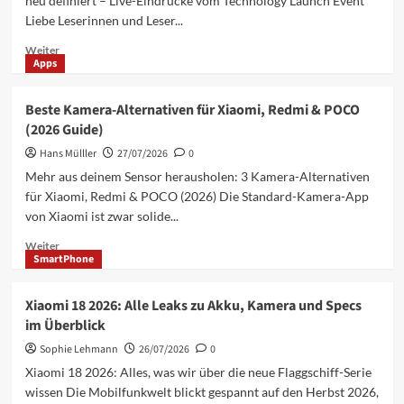
neu definiert – Live-Eindrücke vom Technology Launch Event
10
Liebe Leserinnen und Leser...
für
dein
Mehr
Weiter
Training
Apps
Informationen
über
Xiaomi
Beste Kamera-Alternativen für Xiaomi, Redmi & POCO
SkyNomad:
(2026 Guide)
Der
Familien-
Hans Mülller
27/07/2026
0
SUV
Mehr aus deinem Sensor herausholen: 3 Kamera-Alternativen
mit
für Xiaomi, Redmi & POCO (2026) Die Standard-Kamera-App
EREV-
von Xiaomi ist zwar solide...
Technologie
für
Mehr
Weiter
SmartPhone
Informationen
über
Beste
Xiaomi 18 2026: Alle Leaks zu Akku, Kamera und Specs
Kamera-
im Überblick
Alternativen
für
Sophie Lehmann
26/07/2026
0
Xiaomi,
Xiaomi 18 2026: Alles, was wir über die neue Flaggschiff-Serie
Redmi
wissen Die Mobilfunkwelt blickt gespannt auf den Herbst 2026,
&