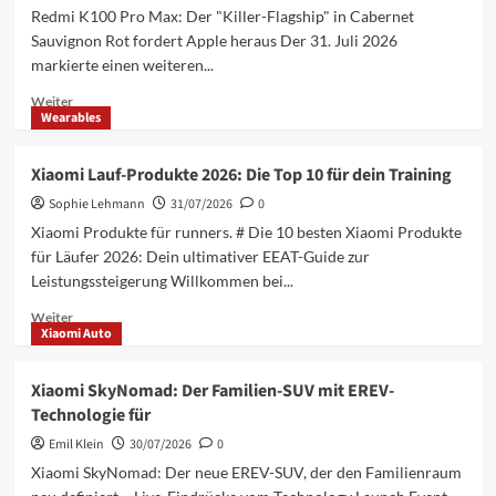
Redmi K100 Pro Max: Der "Killer-Flagship" in Cabernet
Sauvignon Rot fordert Apple heraus Der 31. Juli 2026
markierte einen weiteren...
Mehr
Weiter
Wearables
Informationen
über
Redmi
Xiaomi Lauf-Produkte 2026: Die Top 10 für dein Training
K100
Sophie Lehmann
Pro
31/07/2026
0
Max:
Xiaomi Produkte für runners. # Die 10 besten Xiaomi Produkte
Cabernet
für Läufer 2026: Dein ultimativer EEAT-Guide zur
Sauvignon
Leistungssteigerung Willkommen bei...
Red
Flaggschiff
Mehr
Weiter
im
Xiaomi Auto
Informationen
über
Xiaomi
Xiaomi SkyNomad: Der Familien-SUV mit EREV-
Lauf-
Technologie für
Produkte
2026:
Emil Klein
30/07/2026
0
Die
Xiaomi SkyNomad: Der neue EREV-SUV, der den Familienraum
Top