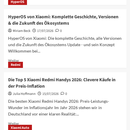
2027
HyperOS
Informationen
über
Evolution
HyperOS von Xiaomi: Komplette Geschichte, Versionen
der
& die Zukunft des Ökosystems
Xiaomi
Flagships:
Miriam Beck
17/07/2026
0
Vom
HyperOS von Xiaomi: Die komplette Geschichte, alle Versionen
Xiaomi
und die Zukunft des Ökosystems Update - und sein Konzept
13
Willkommen bei...
bis
zum
Mehr
Weiter
Xiaomi
Redmi
Informationen
18
über
HyperOS
Die Top 5 Xiaomi Redmi Handys 2026: Clevere Käufe in
von
der Preis-Inflation
Xiaomi:
Komplette
Julia Hoffmann
15/07/2026
0
Geschichte,
Die besten Xiaomi Redmi Handys 2026: Preis-Leistungs-
Versionen
Wunder im Inflationsjahr Im Jahr 2026 stehen wir in
&
Deutschland vor einer klaren Realität:...
die
Zukunft
Mehr
Weiter
des
Xiaomi Auto
Informationen