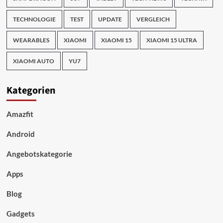
TECHNOLOGIE
TEST
UPDATE
VERGLEICH
WEARABLES
XIAOMI
XIAOMI 15
XIAOMI 15 ULTRA
XIAOMI AUTO
YU7
Kategorien
Amazfit
Android
Angebotskategorie
Apps
Blog
Gadgets