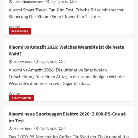
zum
Leon Zimmermann
06/07/2026
0
großen
Xiaomi Smart Tower Fan 2 im Test: Frische Brise mit smarter
Xiaomi
Steuerung Der Xiaomi Smart Tower Fan 2 ist die...
Update
im
Mehr
Weiter
August
Wearables
Informationen
2026
über
Xiaomi
Xiaomi vs Amazfit 2026: Welches Wearable ist die beste
Smart
Wahl?
Tower
Fan
Miriam Beck
06/07/2026
0
2
Xiaomi vs Amazfit 2026: Die ultimative Smartwatch-
im
Entscheidung für deinen Alltag In der schnelllebigen Welt der
Test:
Wearables dominieren zwei Giganten das...
Smarte
Kühlung
Mehr
Weiter
für
Xiaomi Auto
Informationen
2026
über
Xiaomi
Xiaomi neue Sportwagen Elektro 2026: 2.000-PS-Coupé
vs
im Test
Amazfit
2026:
Miriam Beck
03/07/2026
0
Welches
Das 2.000-PS-Monster im Anflug Die Welt der Elektromobilität