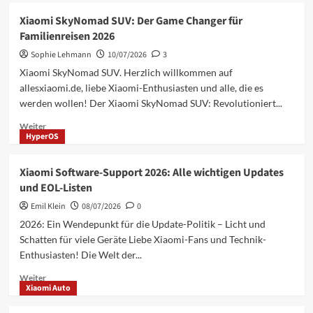
Xiaomi
Xiaomi SkyNomad SUV: Der Game Changer für
Internet
Familienreisen 2026
Service
2026:
Sophie Lehmann
10/07/2026
3
HyperConnect
Xiaomi SkyNomad SUV. Herzlich willkommen auf
unter
allesxiaomi.de, liebe Xiaomi-Enthusiasten und alle, die es
HyperOS
werden wollen! Der Xiaomi SkyNomad SUV: Revolutioniert...
3
im
Mehr
Weiter
Test
HyperOS
Informationen
über
Xiaomi
Xiaomi Software-Support 2026: Alle wichtigen Updates
SkyNomad
und EOL-Listen
SUV:
Der
Emil Klein
08/07/2026
0
Game
2026: Ein Wendepunkt für die Update-Politik – Licht und
Changer
Schatten für viele Geräte Liebe Xiaomi-Fans und Technik-
für
Enthusiasten! Die Welt der...
Familienreisen
2026
Mehr
Weiter
Xiaomi Auto
Informationen
über