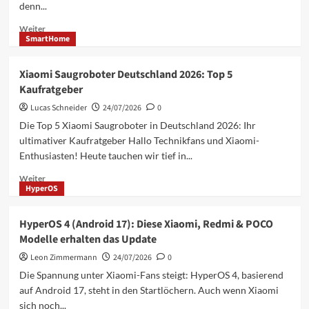
denn...
POCO
(2026
Mehr
Weiter
Guide)
SmartHome
Informationen
über
Xiaomi
Xiaomi Saugroboter Deutschland 2026: Top 5
18
Kaufratgeber
2026:
Alle
Lucas Schneider
24/07/2026
0
Leaks
Die Top 5 Xiaomi Saugroboter in Deutschland 2026: Ihr
zu
ultimativer Kaufratgeber Hallo Technikfans und Xiaomi-
Akku,
Enthusiasten! Heute tauchen wir tief in...
Kamera
und
Mehr
Weiter
Specs
HyperOS
Informationen
im
über
Überblick
Xiaomi
HyperOS 4 (Android 17): Diese Xiaomi, Redmi & POCO
Saugroboter
Modelle erhalten das Update
Deutschland
2026:
Leon Zimmermann
24/07/2026
0
Top
Die Spannung unter Xiaomi-Fans steigt: HyperOS 4, basierend
5
auf Android 17, steht in den Startlöchern. Auch wenn Xiaomi
Kaufratgeber
sich noch...