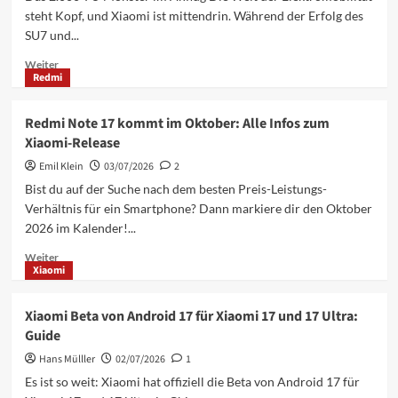
Wearable
steht Kopf, und Xiaomi ist mittendrin. Während der Erfolg des
ist
SU7 und...
die
beste
Mehr
Weiter
Wahl?
Redmi
Informationen
über
Xiaomi
Redmi Note 17 kommt im Oktober: Alle Infos zum
neue
Xiaomi-Release
Sportwagen
Elektro
Emil Klein
03/07/2026
2
2026:
Bist du auf der Suche nach dem besten Preis-Leistungs-
2.000-
Verhältnis für ein Smartphone? Dann markiere dir den Oktober
PS-
2026 im Kalender!...
Coupé
im
Mehr
Weiter
Test
Xiaomi
Informationen
über
Redmi
Xiaomi Beta von Android 17 für Xiaomi 17 und 17 Ultra:
Note
Guide
17
kommt
Hans Mülller
02/07/2026
1
im
Es ist so weit: Xiaomi hat offiziell die Beta von Android 17 für
Oktober: