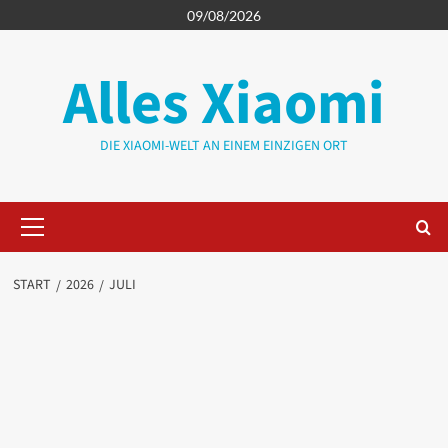
Zum
09/08/2026
Inhalt
springen
Alles Xiaomi
DIE XIAOMI-WELT AN EINEM EINZIGEN ORT
Primäres
Menü
START
2026
JULI