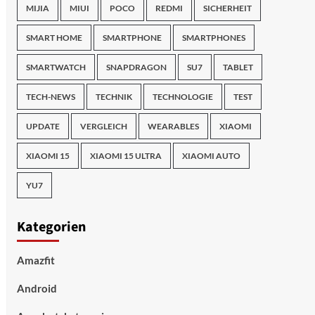
MIJIA
MIUI
POCO
REDMI
SICHERHEIT
SMART HOME
SMARTPHONE
SMARTPHONES
SMARTWATCH
SNAPDRAGON
SU7
TABLET
TECH-NEWS
TECHNIK
TECHNOLOGIE
TEST
UPDATE
VERGLEICH
WEARABLES
XIAOMI
XIAOMI 15
XIAOMI 15 ULTRA
XIAOMI AUTO
YU7
Kategorien
Amazfit
Android