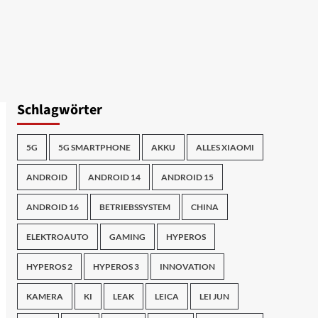
Schlagwörter
5G
5G SMARTPHONE
AKKU
ALLES XIAOMI
ANDROID
ANDROID 14
ANDROID 15
ANDROID 16
BETRIEBSSYSTEM
CHINA
ELEKTROAUTO
GAMING
HYPEROS
HYPEROS 2
HYPEROS 3
INNOVATION
KAMERA
KI
LEAK
LEICA
LEI JUN