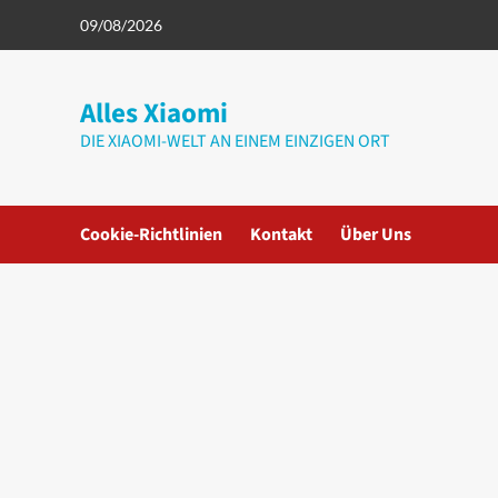
Zum
09/08/2026
Inhalt
springen
Alles Xiaomi
DIE XIAOMI-WELT AN EINEM EINZIGEN ORT
Cookie-Richtlinien
Kontakt
Über Uns