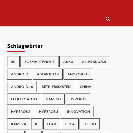
Schlagwörter
5G
5G SMARTPHONE
AKKU
ALLES XIAOMI
ANDROID
ANDROID 14
ANDROID 15
ANDROID 16
BETRIEBSSYSTEM
CHINA
ELEKTROAUTO
GAMING
HYPEROS
HYPEROS 2
HYPEROS 3
INNOVATION
KAMERA
KI
LEAK
LEICA
LEI JUN