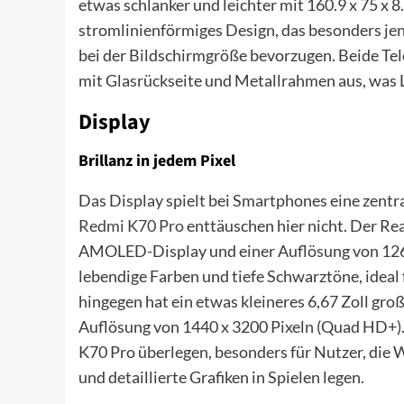
etwas schlanker und leichter mit 160.9 x 75 x 8
stromlinienförmiges Design, das besonders jen
bei der Bildschirmgröße bevorzugen. Beide Te
mit Glasrückseite und Metallrahmen aus, was L
Display
Brillanz in jedem Pixel
Das Display spielt bei Smartphones eine zentr
Redmi K70 Pro
enttäuschen hier nicht. Der Re
AMOLED-Display und einer Auflösung von 1264 
lebendige Farben und tiefe Schwarztöne, ide
hingegen hat ein etwas kleineres 6,67 Zoll gro
Auflösung von 1440 x 3200 Pixeln (Quad HD+)
K70 Pro überlegen, besonders für Nutzer, die 
und detaillierte Grafiken in Spielen legen.