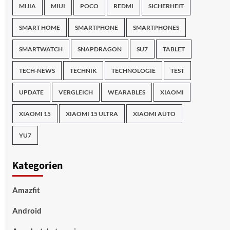
MIJIA
MIUI
POCO
REDMI
SICHERHEIT
SMART HOME
SMARTPHONE
SMARTPHONES
SMARTWATCH
SNAPDRAGON
SU7
TABLET
TECH-NEWS
TECHNIK
TECHNOLOGIE
TEST
UPDATE
VERGLEICH
WEARABLES
XIAOMI
XIAOMI 15
XIAOMI 15 ULTRA
XIAOMI AUTO
YU7
Kategorien
Amazfit
Android