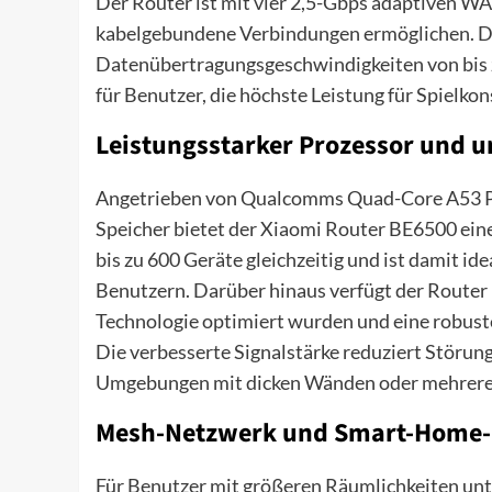
Der Router ist mit vier 2,5-Gbps adaptiven WA
kabelgebundene Verbindungen ermöglichen. Di
Datenübertragungsgeschwindigkeiten von bis z
für Benutzer, die höchste Leistung für Spielk
Leistungsstarker Prozessor und 
Angetrieben von Qualcomms Quad-Core A53 Pr
Speicher bietet der Xiaomi Router BE6500 ein
bis zu 600 Geräte gleichzeitig und ist damit
Benutzern. Darüber hinaus verfügt der Router
Technologie optimiert wurden und eine robus
Die verbesserte Signalstärke reduziert Störung
Umgebungen mit dicken Wänden oder mehrere
Mesh-Netzwerk und Smart-Home-I
Für Benutzer mit größeren Räumlichkeiten un