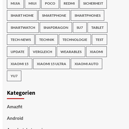
MIJIA
MIUI
POCO
REDMI
SICHERHEIT
SMART HOME
SMARTPHONE
SMARTPHONES
SMARTWATCH
SNAPDRAGON
SU7
TABLET
TECH-NEWS
TECHNIK
TECHNOLOGIE
TEST
UPDATE
VERGLEICH
WEARABLES
XIAOMI
XIAOMI 15
XIAOMI 15 ULTRA
XIAOMI AUTO
YU7
Kategorien
Amazfit
Android