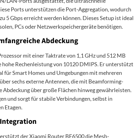
N/LAN-Ports ausgestattet, die ultraschnelle
ese Ports unterstützen die Port-Aggregation, wodurch
u 5 Gbps erreicht werden können. Dieses Setup ist ideal
onsolen, PCs oder Netzwerkspeichergeräte benötigen.
umfangreiche Abdeckung
ozessor mit einer Taktrate von 1,1 GHz und 512 MB
e hohe Rechenleistung von 10120 DMIPS. Er unterstützt
 ideal für Smart Homes und Umgebungen mit mehreren
 über sechs externe Antennen, die mit Beamforming-
te Abdeckung über große Flächen hinweg gewährleisten.
en und sorgt für stabile Verbindungen, selbst in
n Etagen.
ntegration
terstützt der Xiaomi Router BE6500 die Mesh-