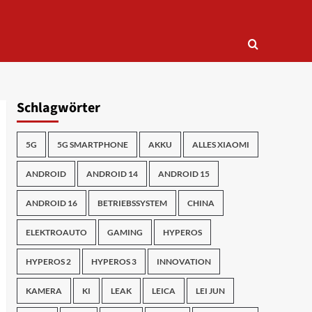
Schlagwörter
5G
5G SMARTPHONE
AKKU
ALLES XIAOMI
ANDROID
ANDROID 14
ANDROID 15
ANDROID 16
BETRIEBSSYSTEM
CHINA
ELEKTROAUTO
GAMING
HYPEROS
HYPEROS 2
HYPEROS 3
INNOVATION
KAMERA
KI
LEAK
LEICA
LEI JUN