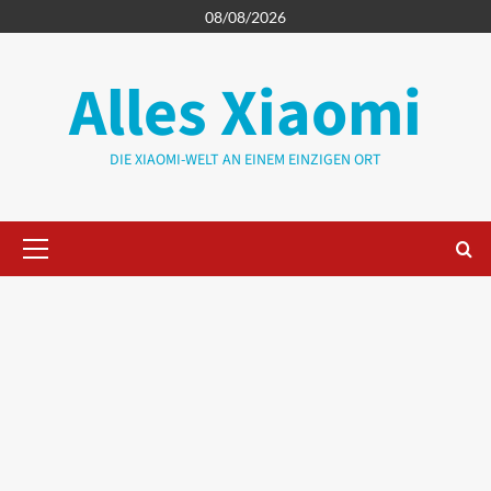
Zum
08/08/2026
Inhalt
springen
Alles Xiaomi
DIE XIAOMI-WELT AN EINEM EINZIGEN ORT
Primäres
Menü