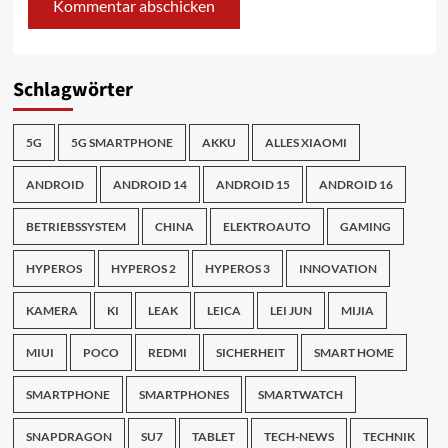
Schlagwörter
5G
5G SMARTPHONE
AKKU
ALLES XIAOMI
ANDROID
ANDROID 14
ANDROID 15
ANDROID 16
BETRIEBSSYSTEM
CHINA
ELEKTROAUTO
GAMING
HYPEROS
HYPEROS 2
HYPEROS 3
INNOVATION
KAMERA
KI
LEAK
LEICA
LEI JUN
MIJIA
MIUI
POCO
REDMI
SICHERHEIT
SMART HOME
SMARTPHONE
SMARTPHONES
SMARTWATCH
SNAPDRAGON
SU7
TABLET
TECH-NEWS
TECHNIK