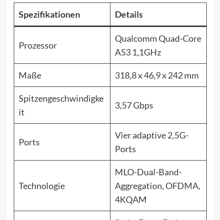
Spezifikationen
Details
Qualcomm Quad-Core
Prozessor
A53 1,1GHz
Maße
318,8 x 46,9 x 242 mm
Spitzengeschwindigke
3,57 Gbps
it
Vier adaptive 2,5G-
Ports
Ports
MLO-Dual-Band-
Technologie
Aggregation, OFDMA,
4KQAM