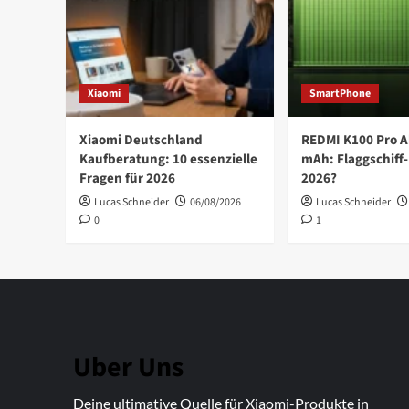
Xiaomi
SmartPhone
Xiaomi Deutschland
REDMI K100 Pro A
Kaufberatung: 10 essenzielle
mAh: Flaggschiff-
Fragen für 2026
2026?
Lucas Schneider
06/08/2026
Lucas Schneider
0
1
Uber Uns
Deine ultimative Quelle für Xiaomi-Produkte in