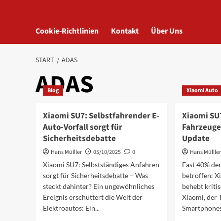
Cookie-Richtlinien
Kontakt
Über Uns
START
ADAS
ADAS
Blog
Xiaomi Auto
Xiaomi SU7: Selbstfahrender E-
Xiaomi SU
Auto-Vorfall sorgt für
Fahrzeuge
Sicherheitsdebatte
Update
Hans Mülller
05/10/2025
0
Hans Müllle
Xiaomi SU7: Selbstständiges Anfahren
Fast 40% der
sorgt für Sicherheitsdebatte – Was
betroffen: 
steckt dahinter? Ein ungewöhnliches
behebt kriti
Ereignis erschüttert die Welt der
Xiaomi, der 
Elektroautos: Ein...
Smartphones