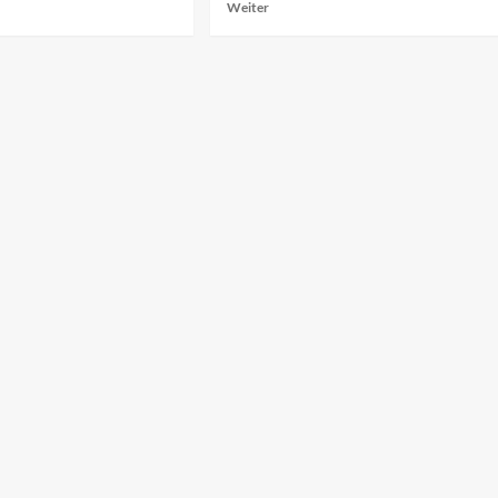
Mehr
Weiter
ationen
Informationen
über
NVIDIA
DRIVE
AGX
0
Thor:
uge
Xiaomis
n
KI-
e-
Herz
für
autonomes
Fahren