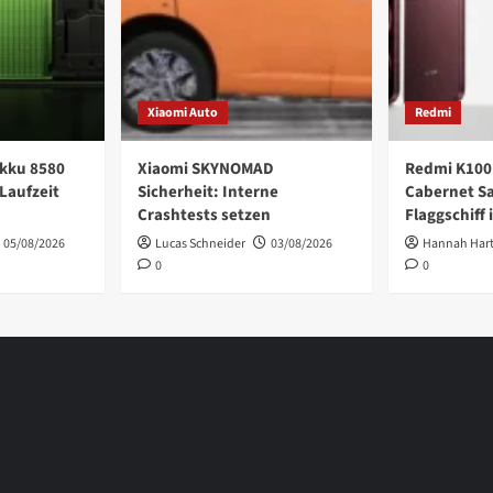
Xiaomi Auto
Redmi
kku 8580
Xiaomi SKYNOMAD
Redmi K100
Laufzeit
Sicherheit: Interne
Cabernet S
Crashtests setzen
Flaggschiff 
05/08/2026
Lucas Schneider
03/08/2026
Hannah Har
0
0