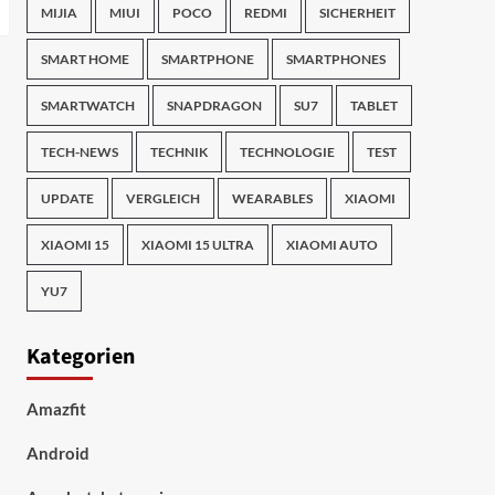
MIJIA
MIUI
POCO
REDMI
SICHERHEIT
SMART HOME
SMARTPHONE
SMARTPHONES
SMARTWATCH
SNAPDRAGON
SU7
TABLET
TECH-NEWS
TECHNIK
TECHNOLOGIE
TEST
UPDATE
VERGLEICH
WEARABLES
XIAOMI
XIAOMI 15
XIAOMI 15 ULTRA
XIAOMI AUTO
YU7
Kategorien
Amazfit
Android