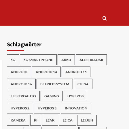
Schlagwörter
5G
5G SMARTPHONE
AKKU
ALLES XIAOMI
ANDROID
ANDROID 14
ANDROID 15
ANDROID 16
BETRIEBSSYSTEM
CHINA
ELEKTROAUTO
GAMING
HYPEROS
HYPEROS 2
HYPEROS 3
INNOVATION
KAMERA
KI
LEAK
LEICA
LEI JUN