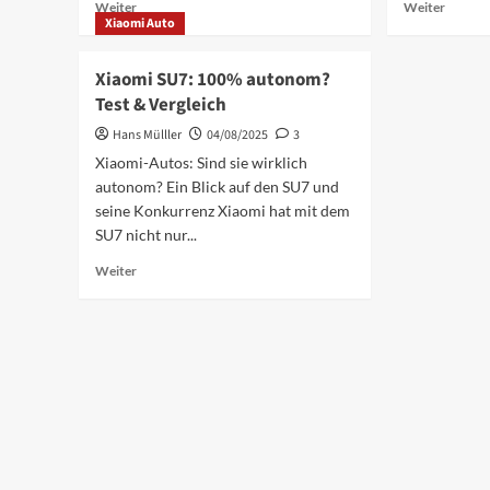
Mehr
Mehr
Weiter
Weiter
Xiaomi Auto
Informationen
Inform
über
über
Xiaomi
Xiaomi
Xiaomi SU7: 100% autonom?
SU7:
SU7:
Test & Vergleich
Selbstfahrender
Über
E-
100.00
Hans Mülller
04/08/2025
3
Auto-
Fahrze
Xiaomi-Autos: Sind sie wirklich
Vorfall
erhalte
autonom? Ein Blick auf den SU7 und
sorgt
Softwar
seine Konkurrenz Xiaomi hat mit dem
für
Update
Sicherheitsdebatte
SU7 nicht nur...
Mehr
Weiter
Informationen
über
Xiaomi
SU7:
100%
autonom?
Test
&
Vergleich