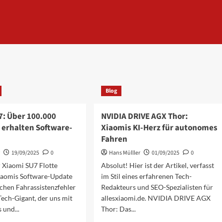
Blog
7: Über 100.000
NVIDIA DRIVE AGX Thor:
 erhalten Software-
Xiaomis KI-Herz für autonomes
Fahren
r
19/09/2025
0
Hans Mülller
01/09/2025
0
 Xiaomi SU7 Flotte
Absolut! Hier ist der Artikel, verfasst
Xiaomis Software-Update
im Stil eines erfahrenen Tech-
schen Fahrassistenzfehler
Redakteurs und SEO-Spezialisten für
Tech-Gigant, der uns mit
allesxiaomi.de. NVIDIA DRIVE AGX
 und...
Thor: Das...