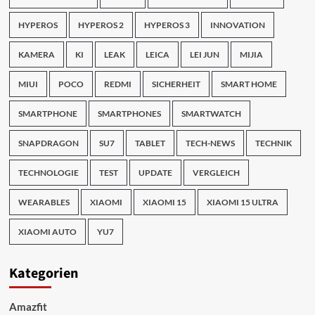
HYPEROS
HYPEROS 2
HYPEROS 3
INNOVATION
KAMERA
KI
LEAK
LEICA
LEI JUN
MIJIA
MIUI
POCO
REDMI
SICHERHEIT
SMART HOME
SMARTPHONE
SMARTPHONES
SMARTWATCH
SNAPDRAGON
SU7
TABLET
TECH-NEWS
TECHNIK
TECHNOLOGIE
TEST
UPDATE
VERGLEICH
WEARABLES
XIAOMI
XIAOMI 15
XIAOMI 15 ULTRA
XIAOMI AUTO
YU7
Kategorien
Amazfit