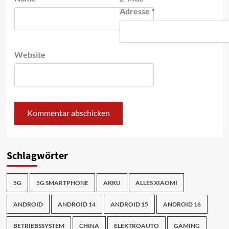
Adresse
*
Website
Schlagwörter
5G
5G SMARTPHONE
AKKU
ALLES XIAOMI
ANDROID
ANDROID 14
ANDROID 15
ANDROID 16
BETRIEBSSYSTEM
CHINA
ELEKTROAUTO
GAMING