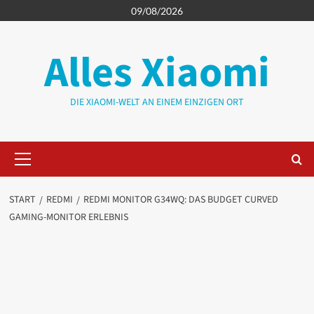
Zum
09/08/2026
Inhalt
springen
Alles Xiaomi
DIE XIAOMI-WELT AN EINEM EINZIGEN ORT
Primäres
Menü
START
REDMI
REDMI MONITOR G34WQ: DAS BUDGET CURVED
GAMING-MONITOR ERLEBNIS