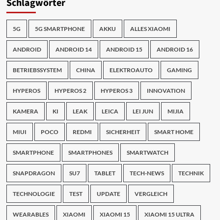
Schlagwörter
5G
5G SMARTPHONE
AKKU
ALLES XIAOMI
ANDROID
ANDROID 14
ANDROID 15
ANDROID 16
BETRIEBSSYSTEM
CHINA
ELEKTROAUTO
GAMING
HYPEROS
HYPEROS 2
HYPEROS 3
INNOVATION
KAMERA
KI
LEAK
LEICA
LEI JUN
MIJIA
MIUI
POCO
REDMI
SICHERHEIT
SMART HOME
SMARTPHONE
SMARTPHONES
SMARTWATCH
SNAPDRAGON
SU7
TABLET
TECH-NEWS
TECHNIK
TECHNOLOGIE
TEST
UPDATE
VERGLEICH
WEARABLES
XIAOMI
XIAOMI 15
XIAOMI 15 ULTRA