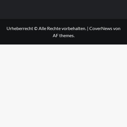
Urheberrecht © Alle Rechte vorbehalten.
|
CoverNews
von
AF themes.