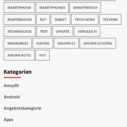
SMARTPHONE
SMARTPHONES
SMARTWATCH
SNAPDRAGON
SU7
TABLET
TECH-NEWS
TECHNIK
TECHNOLOGIE
TEST
UPDATE
VERGLEICH
WEARABLES
XIAOMI
XIAOMI 15
XIAOMI 15 ULTRA
XIAOMI AUTO
YU7
Kategorien
Amazfit
Android
Angebotskategorie
Apps