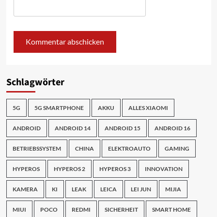
Schlagwörter
5G
5G SMARTPHONE
AKKU
ALLES XIAOMI
ANDROID
ANDROID 14
ANDROID 15
ANDROID 16
BETRIEBSSYSTEM
CHINA
ELEKTROAUTO
GAMING
HYPEROS
HYPEROS 2
HYPEROS 3
INNOVATION
KAMERA
KI
LEAK
LEICA
LEI JUN
MIJIA
MIUI
POCO
REDMI
SICHERHEIT
SMART HOME