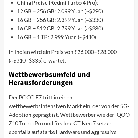
China Preise (Redmi Turbo 4 Pro)
:
12 GB + 256 GB: 2.099 Yuan (~$290)
16 GB + 256 GB: 2.399 Yuan (~$330)
16 GB + 512 GB: 2.799 Yuan (~$380)
16 GB + 1 TB: 2.999 Yuan (~$410)
In Indien wird ein Preis von ₹26.000–₹28.000
(~$310–$335) erwartet.
Wettbewerbsumfeld und
Herausforderungen
Der POCO F7 tritt in einen
wettbewerbsintensiven Markt ein, der von der 5G-
Adoption geprägt ist. Wettbewerber wie der iQOO
Z10 Turbo Pro und Realme GT Neo 7 setzen
ebenfalls auf starke Hardware und aggressive