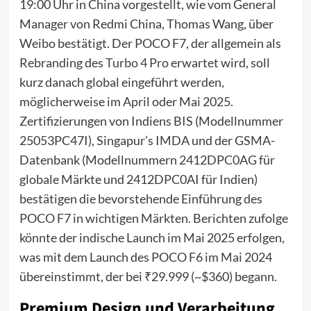
19:00 Uhr in China vorgestellt, wie vom General
Manager von Redmi China, Thomas Wang, über
Weibo bestätigt. Der POCO F7, der allgemein als
Rebranding des
Turbo 4 Pro
erwartet wird, soll
kurz danach global eingeführt werden,
möglicherweise im April oder Mai 2025.
Zertifizierungen von Indiens BIS (Modellnummer
25053PC47I), Singapur’s IMDA und der GSMA-
Datenbank (Modellnummern 2412DPC0AG für
globale Märkte und 2412DPC0AI für Indien)
bestätigen die bevorstehende Einführung des
POCO F7 in wichtigen Märkten. Berichten zufolge
könnte der indische Launch im Mai 2025 erfolgen,
was mit dem Launch des POCO F6 im Mai 2024
übereinstimmt, der bei ₹29.999 (~$360) begann.
Premium Design und Verarbeitung