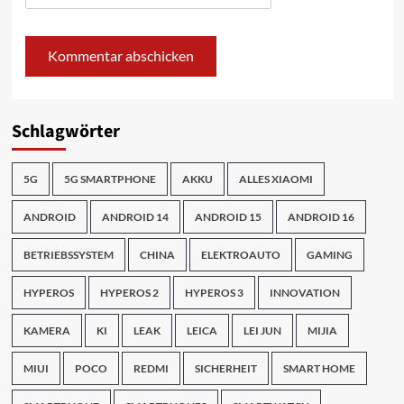
Schlagwörter
5G
5G SMARTPHONE
AKKU
ALLES XIAOMI
ANDROID
ANDROID 14
ANDROID 15
ANDROID 16
BETRIEBSSYSTEM
CHINA
ELEKTROAUTO
GAMING
HYPEROS
HYPEROS 2
HYPEROS 3
INNOVATION
KAMERA
KI
LEAK
LEICA
LEI JUN
MIJIA
MIUI
POCO
REDMI
SICHERHEIT
SMART HOME