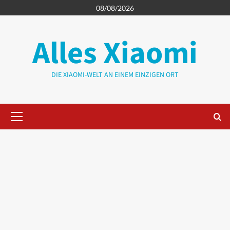
Zum
08/08/2026
Inhalt
springen
Alles Xiaomi
DIE XIAOMI-WELT AN EINEM EINZIGEN ORT
Primäres
Menü