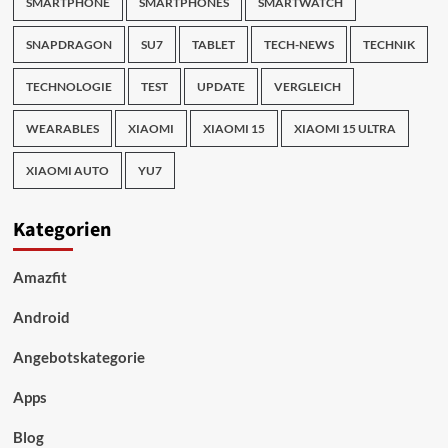
SMARTPHONE
SMARTPHONES
SMARTWATCH
SNAPDRAGON
SU7
TABLET
TECH-NEWS
TECHNIK
TECHNOLOGIE
TEST
UPDATE
VERGLEICH
WEARABLES
XIAOMI
XIAOMI 15
XIAOMI 15 ULTRA
XIAOMI AUTO
YU7
Kategorien
Amazfit
Android
Angebotskategorie
Apps
Blog