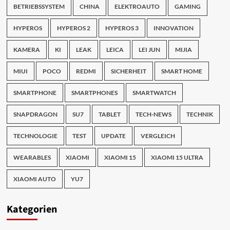
BETRIEBSSYSTEM
CHINA
ELEKTROAUTO
GAMING
HYPEROS
HYPEROS 2
HYPEROS 3
INNOVATION
KAMERA
KI
LEAK
LEICA
LEI JUN
MIJIA
MIUI
POCO
REDMI
SICHERHEIT
SMART HOME
SMARTPHONE
SMARTPHONES
SMARTWATCH
SNAPDRAGON
SU7
TABLET
TECH-NEWS
TECHNIK
TECHNOLOGIE
TEST
UPDATE
VERGLEICH
WEARABLES
XIAOMI
XIAOMI 15
XIAOMI 15 ULTRA
XIAOMI AUTO
YU7
Kategorien