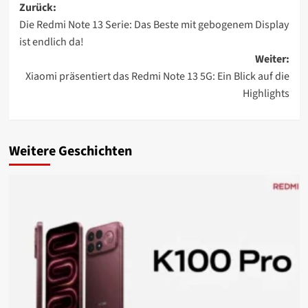
Beitragsnavigation
Zurück:
Die Redmi Note 13 Serie: Das Beste mit gebogenem Display
ist endlich da!
Weiter:
Xiaomi präsentiert das Redmi Note 13 5G: Ein Blick auf die
Highlights
Weitere Geschichten