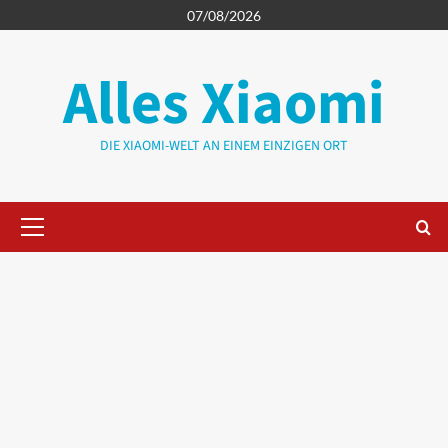
Zum
07/08/2026
Inhalt
springen
Alles Xiaomi
DIE XIAOMI-WELT AN EINEM EINZIGEN ORT
Primäres
Menü