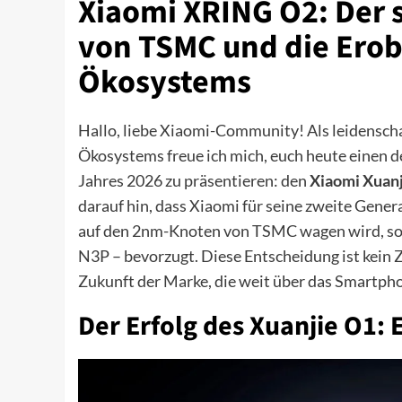
Xiaomi XRING O2: Der 
von TSMC und die Ero
Ökosystems
Hallo, liebe Xiaomi-Community! Als leidenscha
Ökosystems freue ich mich, euch heute einen de
Jahres 2026 zu präsentieren: den
Xiaomi Xuan
darauf hin, dass Xiaomi für seine zweite Gener
auf den 2nm-Knoten von TSMC wagen wird, son
N3P – bevorzugt. Diese Entscheidung ist kein Z
Zukunft der Marke, die weit über das Smartph
Der Erfolg des Xuanjie O1: 