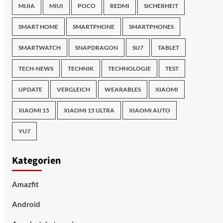
MIJIA
MIUI
POCO
REDMI
SICHERHEIT
SMART HOME
SMARTPHONE
SMARTPHONES
SMARTWATCH
SNAPDRAGON
SU7
TABLET
TECH-NEWS
TECHNIK
TECHNOLOGIE
TEST
UPDATE
VERGLEICH
WEARABLES
XIAOMI
XIAOMI 15
XIAOMI 15 ULTRA
XIAOMI AUTO
YU7
Kategorien
Amazfit
Android