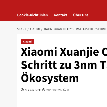
Cookie-Richtlinien
Kontakt
Über Uns
START
XIAOMI
XIAOMI XUANJIE O2: STRATEGISCHER SCHRI
Xiaomi
Xiaomi Xuanjie O
Schritt zu 3nm 
Ökosystem
Miriam Beck
20/01/2026
0