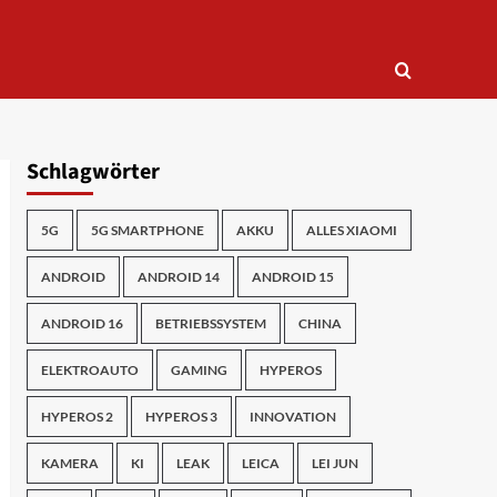
Schlagwörter
5G
5G SMARTPHONE
AKKU
ALLES XIAOMI
ANDROID
ANDROID 14
ANDROID 15
ANDROID 16
BETRIEBSSYSTEM
CHINA
ELEKTROAUTO
GAMING
HYPEROS
HYPEROS 2
HYPEROS 3
INNOVATION
KAMERA
KI
LEAK
LEICA
LEI JUN