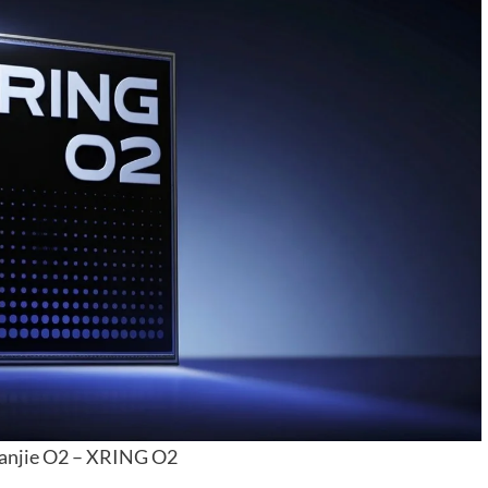
anjie O2 – XRING O2