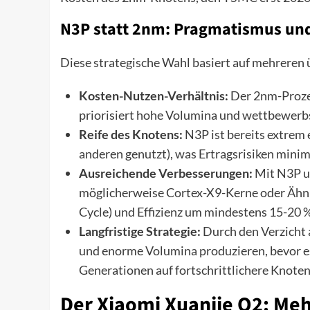
N3P statt 2nm: Pragmatismus und
Diese strategische Wahl basiert auf mehrere
Kosten-Nutzen-Verhältnis:
Der 2nm-Prozes
priorisiert hohe Volumina und wettbewerb
Reife des Knotens:
N3P ist bereits extrem
anderen genutzt), was Ertragsrisiken minim
Ausreichende Verbesserungen:
Mit N3P u
möglicherweise Cortex-X9-Kerne oder Ähnli
Cycle) und Effizienz um mindestens 15-20
Langfristige Strategie:
Durch den Verzicht
und enorme Volumina produzieren, bevor e
Generationen auf fortschrittlichere Knoten
Der Xiaomi Xuanjie O2: Me