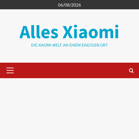
Zum
06/08/2026
Inhalt
springen
Alles Xiaomi
DIE XIAOMI-WELT AN EINEM EINZIGEN ORT
Primäres
Menü