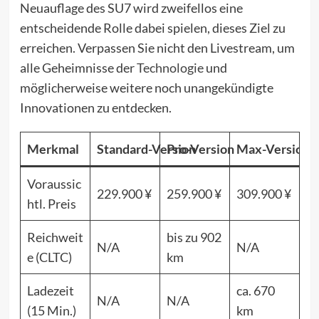
Neuauflage des SU7 wird zweifellos eine
entscheidende Rolle dabei spielen, dieses Ziel zu
erreichen. Verpassen Sie nicht den Livestream, um
alle Geheimnisse der
Technologie
und
möglicherweise weitere noch unangekündigte
Innovationen zu entdecken.
Merkmal
Standard-Version
Pro-Version
Max-Version
Voraussic
229.900 ¥
259.900 ¥
309.900 ¥
htl. Preis
Reichweit
bis zu 902
N/A
N/A
e (CLTC)
km
Ladezeit
ca. 670
N/A
N/A
(15 Min.)
km