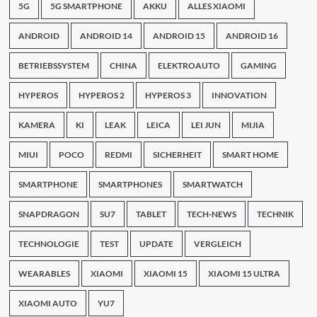
5G
5G SMARTPHONE
AKKU
ALLES XIAOMI
ANDROID
ANDROID 14
ANDROID 15
ANDROID 16
BETRIEBSSYSTEM
CHINA
ELEKTROAUTO
GAMING
HYPEROS
HYPEROS 2
HYPEROS 3
INNOVATION
KAMERA
KI
LEAK
LEICA
LEI JUN
MIJIA
MIUI
POCO
REDMI
SICHERHEIT
SMART HOME
SMARTPHONE
SMARTPHONES
SMARTWATCH
SNAPDRAGON
SU7
TABLET
TECH-NEWS
TECHNIK
TECHNOLOGIE
TEST
UPDATE
VERGLEICH
WEARABLES
XIAOMI
XIAOMI 15
XIAOMI 15 ULTRA
XIAOMI AUTO
YU7