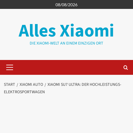
Zum
08/08/2026
Inhalt
springen
Alles Xiaomi
DIE XIAOMI-WELT AN EINEM EINZIGEN ORT
Primäres
Menü
START
XIAOMI AUTO
XIAOMI SU7 ULTRA: DER HOCHLEISTUNGS-
ELEKTROSPORTWAGEN