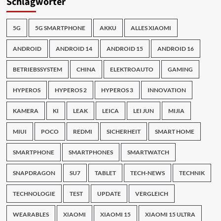
Schlagwörter
5G
5G SMARTPHONE
AKKU
ALLES XIAOMI
ANDROID
ANDROID 14
ANDROID 15
ANDROID 16
BETRIEBSSYSTEM
CHINA
ELEKTROAUTO
GAMING
HYPEROS
HYPEROS 2
HYPEROS 3
INNOVATION
KAMERA
KI
LEAK
LEICA
LEI JUN
MIJIA
MIUI
POCO
REDMI
SICHERHEIT
SMART HOME
SMARTPHONE
SMARTPHONES
SMARTWATCH
SNAPDRAGON
SU7
TABLET
TECH-NEWS
TECHNIK
TECHNOLOGIE
TEST
UPDATE
VERGLEICH
WEARABLES
XIAOMI
XIAOMI 15
XIAOMI 15 ULTRA