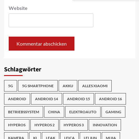
Website
Schlagwörter
5G
5G SMARTPHONE
AKKU
ALLES XIAOMI
ANDROID
ANDROID 14
ANDROID 15
ANDROID 16
BETRIEBSSYSTEM
CHINA
ELEKTROAUTO
GAMING
HYPEROS
HYPEROS 2
HYPEROS 3
INNOVATION
KAMERA
KI
LEAK
LEICA
LEI JUN
MIJIA