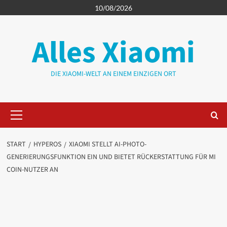
Zum
10/08/2026
Inhalt
springen
Alles Xiaomi
DIE XIAOMI-WELT AN EINEM EINZIGEN ORT
Primäres
Menü
START
HYPEROS
XIAOMI STELLT AI-PHOTO-
GENERIERUNGSFUNKTION EIN UND BIETET RÜCKERSTATTUNG FÜR MI
COIN-NUTZER AN