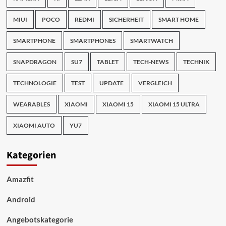
MIUI
POCO
REDMI
SICHERHEIT
SMART HOME
SMARTPHONE
SMARTPHONES
SMARTWATCH
SNAPDRAGON
SU7
TABLET
TECH-NEWS
TECHNIK
TECHNOLOGIE
TEST
UPDATE
VERGLEICH
WEARABLES
XIAOMI
XIAOMI 15
XIAOMI 15 ULTRA
XIAOMI AUTO
YU7
Kategorien
Amazfit
Android
Angebotskategorie