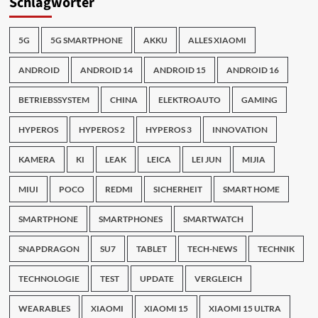
Schlagwörter
5G
5G SMARTPHONE
AKKU
ALLES XIAOMI
ANDROID
ANDROID 14
ANDROID 15
ANDROID 16
BETRIEBSSYSTEM
CHINA
ELEKTROAUTO
GAMING
HYPEROS
HYPEROS 2
HYPEROS 3
INNOVATION
KAMERA
KI
LEAK
LEICA
LEI JUN
MIJIA
MIUI
POCO
REDMI
SICHERHEIT
SMART HOME
SMARTPHONE
SMARTPHONES
SMARTWATCH
SNAPDRAGON
SU7
TABLET
TECH-NEWS
TECHNIK
TECHNOLOGIE
TEST
UPDATE
VERGLEICH
WEARABLES
XIAOMI
XIAOMI 15
XIAOMI 15 ULTRA