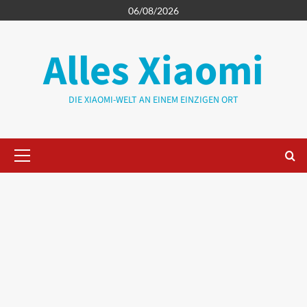
Zum
06/08/2026
Inhalt
springen
Alles Xiaomi
DIE XIAOMI-WELT AN EINEM EINZIGEN ORT
Primäres
Menü