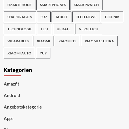
SMARTPHONE
SMARTPHONES
SMARTWATCH
SNAPDRAGON
SU7
TABLET
TECH-NEWS
TECHNIK
TECHNOLOGIE
TEST
UPDATE
VERGLEICH
WEARABLES
XIAOMI
XIAOMI 15
XIAOMI 15 ULTRA
XIAOMI AUTO
YU7
Kategorien
Amazfit
Android
Angebotskategorie
Apps