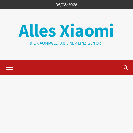
Zum
06/08/2026
Inhalt
springen
Alles Xiaomi
DIE XIAOMI-WELT AN EINEM EINZIGEN ORT
Primäres
Menü