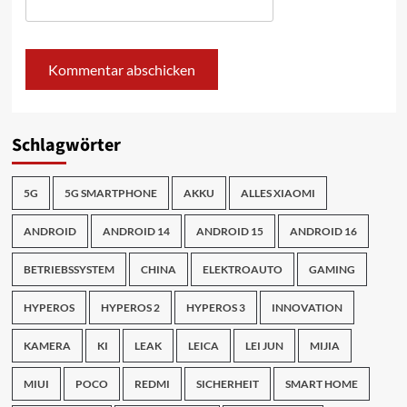
Schlagwörter
5G
5G SMARTPHONE
AKKU
ALLES XIAOMI
ANDROID
ANDROID 14
ANDROID 15
ANDROID 16
BETRIEBSSYSTEM
CHINA
ELEKTROAUTO
GAMING
HYPEROS
HYPEROS 2
HYPEROS 3
INNOVATION
KAMERA
KI
LEAK
LEICA
LEI JUN
MIJIA
MIUI
POCO
REDMI
SICHERHEIT
SMART HOME