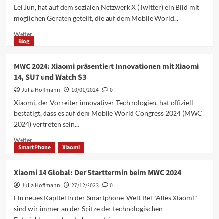
Lei Jun, hat auf dem sozialen Netzwerk X (Twitter) ein Bild mit
möglichen Geräten geteilt, die auf dem Mobile World...
Mehr
Weiter
Blog
Informationen
über
Lei
MWC 2024: Xiaomi präsentiert Innovationen mit Xiaomi
Jun,
14, SU7 und Watch S3
CEO
von
Julia Hoffmann
10/01/2024
0
Xiaomi,
Xiaomi, der Vorreiter innovativer Technologien, hat offiziell
teilt
bestätigt, dass es auf dem Mobile World Congress 2024 (MWC
Vorschauen
2024) vertreten sein...
für
den
Mehr
Weiter
MWC
SmartPhone
Xiaomi
Informationen
2024
über
mit
MWC
Xiaomi 14 Global: Der Starttermin beim MWC 2024
2024:
Julia Hoffmann
Xiaomi
27/12/2023
0
präsentiert
Ein neues Kapitel in der Smartphone-Welt Bei "Alles Xiaomi"
Innovationen
sind wir immer an der Spitze der technologischen
mit