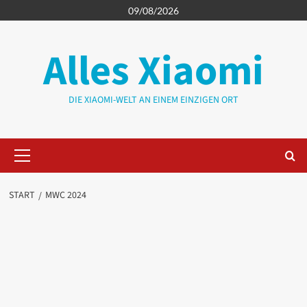
Zum
09/08/2026
Inhalt
springen
Alles Xiaomi
DIE XIAOMI-WELT AN EINEM EINZIGEN ORT
Primäres
Menü
START
MWC 2024