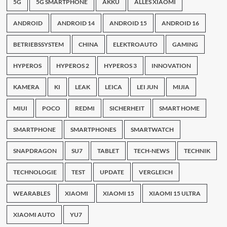
5G
5G SMARTPHONE
AKKU
ALLES XIAOMI
ANDROID
ANDROID 14
ANDROID 15
ANDROID 16
BETRIEBSSYSTEM
CHINA
ELEKTROAUTO
GAMING
HYPEROS
HYPEROS 2
HYPEROS 3
INNOVATION
KAMERA
KI
LEAK
LEICA
LEI JUN
MIJIA
MIUI
POCO
REDMI
SICHERHEIT
SMART HOME
SMARTPHONE
SMARTPHONES
SMARTWATCH
SNAPDRAGON
SU7
TABLET
TECH-NEWS
TECHNIK
TECHNOLOGIE
TEST
UPDATE
VERGLEICH
WEARABLES
XIAOMI
XIAOMI 15
XIAOMI 15 ULTRA
XIAOMI AUTO
YU7