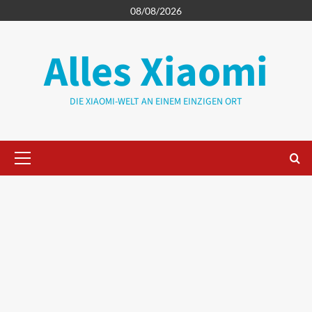
Zum
08/08/2026
Inhalt
springen
Alles Xiaomi
DIE XIAOMI-WELT AN EINEM EINZIGEN ORT
Primäres
Menü