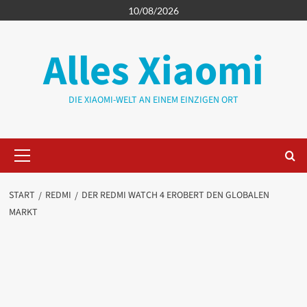
Zum
10/08/2026
Inhalt
springen
Alles Xiaomi
DIE XIAOMI-WELT AN EINEM EINZIGEN ORT
Primäres
Menü
START
REDMI
DER REDMI WATCH 4 EROBERT DEN GLOBALEN
MARKT