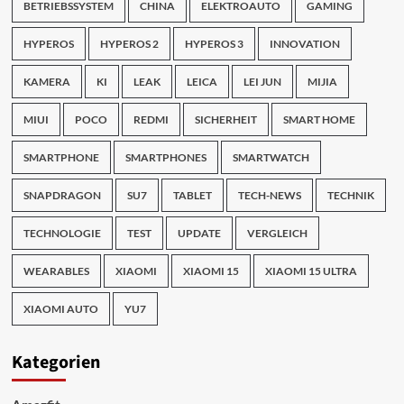
BETRIEBSSYSTEM
CHINA
ELEKTROAUTO
GAMING
HYPEROS
HYPEROS 2
HYPEROS 3
INNOVATION
KAMERA
KI
LEAK
LEICA
LEI JUN
MIJIA
MIUI
POCO
REDMI
SICHERHEIT
SMART HOME
SMARTPHONE
SMARTPHONES
SMARTWATCH
SNAPDRAGON
SU7
TABLET
TECH-NEWS
TECHNIK
TECHNOLOGIE
TEST
UPDATE
VERGLEICH
WEARABLES
XIAOMI
XIAOMI 15
XIAOMI 15 ULTRA
XIAOMI AUTO
YU7
Kategorien