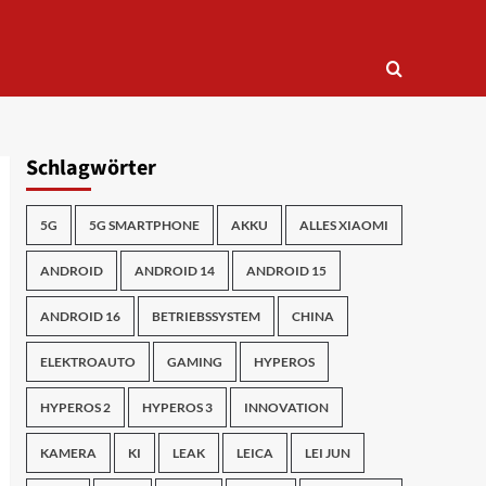
Schlagwörter
5G
5G SMARTPHONE
AKKU
ALLES XIAOMI
ANDROID
ANDROID 14
ANDROID 15
ANDROID 16
BETRIEBSSYSTEM
CHINA
ELEKTROAUTO
GAMING
HYPEROS
HYPEROS 2
HYPEROS 3
INNOVATION
KAMERA
KI
LEAK
LEICA
LEI JUN