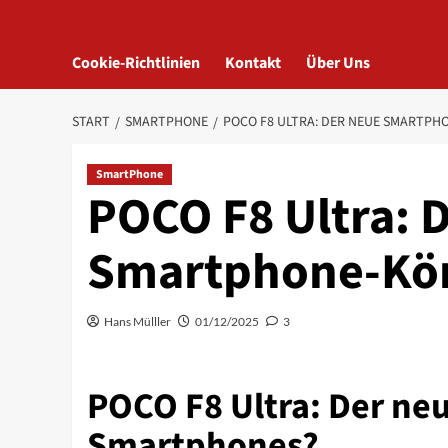
Cookie-Richtlinien
Kontakt
Über Uns
START
SMARTPHONE
POCO F8 ULTRA: DER NEUE SMARTPHO
SmartPhone
POCO F8 Ultra: 
Smartphone-Köni
Hans Mülller
01/12/2025
3
POCO F8 Ultra: Der ne
Smartphones?