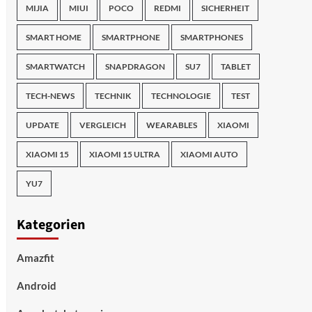
MIJIA
MIUI
POCO
REDMI
SICHERHEIT
SMART HOME
SMARTPHONE
SMARTPHONES
SMARTWATCH
SNAPDRAGON
SU7
TABLET
TECH-NEWS
TECHNIK
TECHNOLOGIE
TEST
UPDATE
VERGLEICH
WEARABLES
XIAOMI
XIAOMI 15
XIAOMI 15 ULTRA
XIAOMI AUTO
YU7
Kategorien
Amazfit
Android