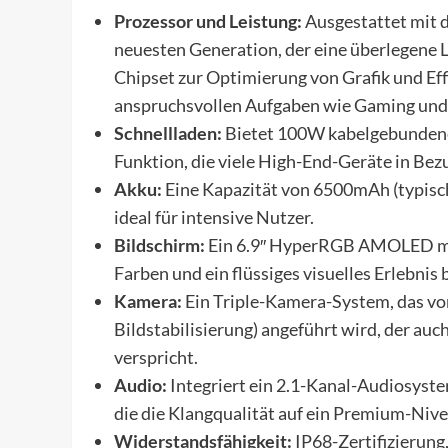
Prozessor und Leistung:
Ausgestattet mit d
neuesten Generation, der eine überlegene 
Chipset zur Optimierung von Grafik und Effi
anspruchsvollen Aufgaben wie Gaming und 
Schnellladen:
Bietet 100W kabelgebundene
Funktion, die viele High-End-Geräte in Bezu
Akku:
Eine Kapazität von 6500mAh (typisch
ideal für intensive Nutzer.
Bildschirm:
Ein 6.9″ HyperRGB AMOLED mit
Farben und ein flüssiges visuelles Erlebnis b
Kamera:
Ein Triple-Kamera-System, das vo
Bildstabilisierung) angeführt wird, der au
verspricht.
Audio:
Integriert ein 2.1-Kanal-Audiosyst
die die Klangqualität auf ein Premium-Nive
Widerstandsfähigkeit:
IP68-Zertifizierung