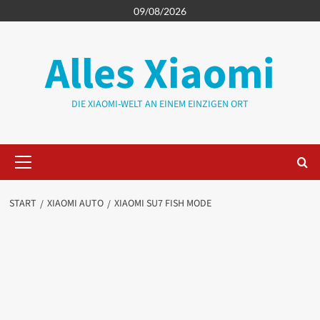
Zum
09/08/2026
Inhalt
springen
Alles Xiaomi
DIE XIAOMI-WELT AN EINEM EINZIGEN ORT
Primäres
Menü
START
XIAOMI AUTO
XIAOMI SU7 FISH MODE