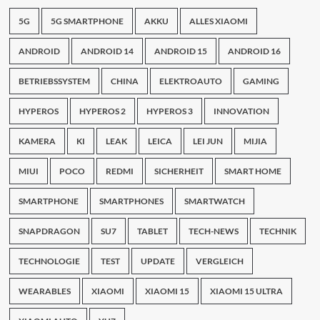
5G
5G SMARTPHONE
AKKU
ALLES XIAOMI
ANDROID
ANDROID 14
ANDROID 15
ANDROID 16
BETRIEBSSYSTEM
CHINA
ELEKTROAUTO
GAMING
HYPEROS
HYPEROS 2
HYPEROS 3
INNOVATION
KAMERA
KI
LEAK
LEICA
LEI JUN
MIJIA
MIUI
POCO
REDMI
SICHERHEIT
SMART HOME
SMARTPHONE
SMARTPHONES
SMARTWATCH
SNAPDRAGON
SU7
TABLET
TECH-NEWS
TECHNIK
TECHNOLOGIE
TEST
UPDATE
VERGLEICH
WEARABLES
XIAOMI
XIAOMI 15
XIAOMI 15 ULTRA