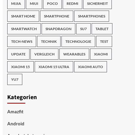
MIJIA
MIUI
POCO
REDMI
SICHERHEIT
SMART HOME
SMARTPHONE
SMARTPHONES
SMARTWATCH
SNAPDRAGON
SU7
TABLET
TECH-NEWS
TECHNIK
TECHNOLOGIE
TEST
UPDATE
VERGLEICH
WEARABLES
XIAOMI
XIAOMI 15
XIAOMI 15 ULTRA
XIAOMI AUTO
YU7
Kategorien
Amazfit
Android