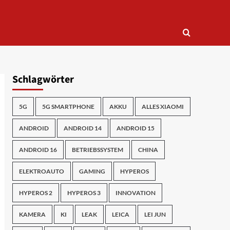
Schlagwörter
5G
5G SMARTPHONE
AKKU
ALLES XIAOMI
ANDROID
ANDROID 14
ANDROID 15
ANDROID 16
BETRIEBSSYSTEM
CHINA
ELEKTROAUTO
GAMING
HYPEROS
HYPEROS 2
HYPEROS 3
INNOVATION
KAMERA
KI
LEAK
LEICA
LEI JUN