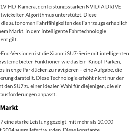
e 11V-HD-Kamera, den leistungsstarken NVIDIA DRIVE
ntwickelten Algorithmus unterstützt. Diese
ie autonomen Fahrfähigkeiten des Fahrzeugs erheblich
inem Markt, in dem intelligente Fahrtechnologie
nt gilt.
-End-Versionen ist die Xiaomi SU7-Serie mit intelligenten
Systeme bieten Funktionen wie das Ein-Knopf-Parken,
s in enge Parklücken zu navigieren – eine Aufgabe, die
derung darstellt. Diese Technologie erhöht nicht nur den
 den SU7 zu einer idealen Wahl für diejenigen, die ein
rausforderungen anpasst.
 Markt
 eine starke Leistung gezeigt, mit mehr als 10.000
st 2024 ausgeliefert wurden. Diese konstante