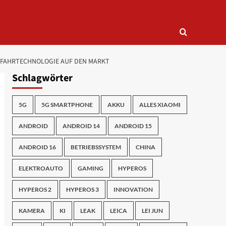
ER FAHRTECHNOLOGIE AUF DEN MARKT
Schlagwörter
5G
5G SMARTPHONE
AKKU
ALLES XIAOMI
ANDROID
ANDROID 14
ANDROID 15
ANDROID 16
BETRIEBSSYSTEM
CHINA
ELEKTROAUTO
GAMING
HYPEROS
HYPEROS 2
HYPEROS 3
INNOVATION
KAMERA
KI
LEAK
LEICA
LEI JUN