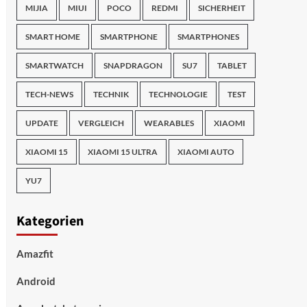
MIJIA
MIUI
POCO
REDMI
SICHERHEIT
SMART HOME
SMARTPHONE
SMARTPHONES
SMARTWATCH
SNAPDRAGON
SU7
TABLET
TECH-NEWS
TECHNIK
TECHNOLOGIE
TEST
UPDATE
VERGLEICH
WEARABLES
XIAOMI
XIAOMI 15
XIAOMI 15 ULTRA
XIAOMI AUTO
YU7
Kategorien
Amazfit
Android