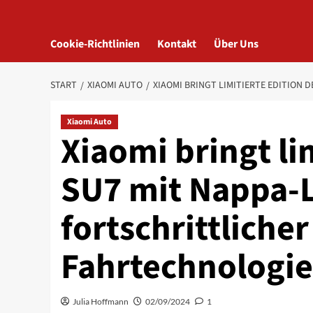
Cookie-Richtlinien
Kontakt
Über Uns
START
XIAOMI AUTO
XIAOMI BRINGT LIMITIERTE EDITION
Xiaomi Auto
Xiaomi bringt li
SU7 mit Nappa-L
fortschrittlicher
Fahrtechnologie
Julia Hoffmann
02/09/2024
1