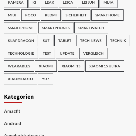
KAMERA
KI
LEAK
LEICA
LEI JUN
MIJIA
MIUI
POCO
REDMI
SICHERHEIT
SMART HOME
SMARTPHONE
SMARTPHONES
SMARTWATCH
SNAPDRAGON
SU7
TABLET
TECH-NEWS
TECHNIK
TECHNOLOGIE
TEST
UPDATE
VERGLEICH
WEARABLES
XIAOMI
XIAOMI 15
XIAOMI 15 ULTRA
XIAOMI AUTO
YU7
Kategorien
Amazfit
Android
Angebotskategorie