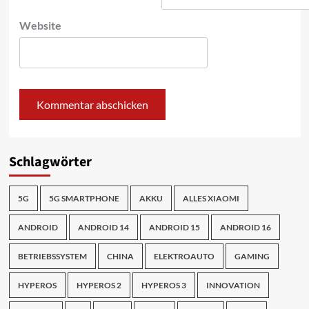
Website
Schlagwörter
5G
5G SMARTPHONE
AKKU
ALLES XIAOMI
ANDROID
ANDROID 14
ANDROID 15
ANDROID 16
BETRIEBSSYSTEM
CHINA
ELEKTROAUTO
GAMING
HYPEROS
HYPEROS 2
HYPEROS 3
INNOVATION