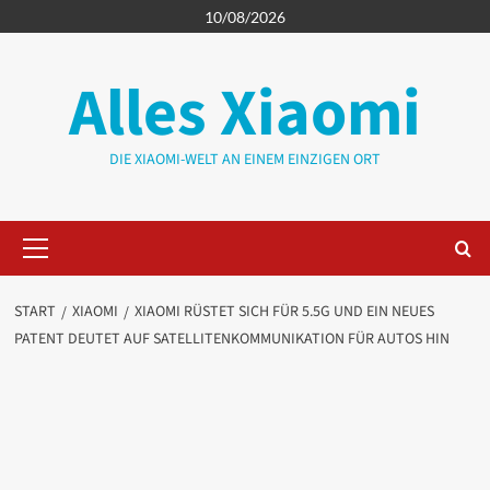
Zum
10/08/2026
Inhalt
springen
Alles Xiaomi
DIE XIAOMI-WELT AN EINEM EINZIGEN ORT
Primäres
Menü
START
XIAOMI
XIAOMI RÜSTET SICH FÜR 5.5G UND EIN NEUES
PATENT DEUTET AUF SATELLITENKOMMUNIKATION FÜR AUTOS HIN