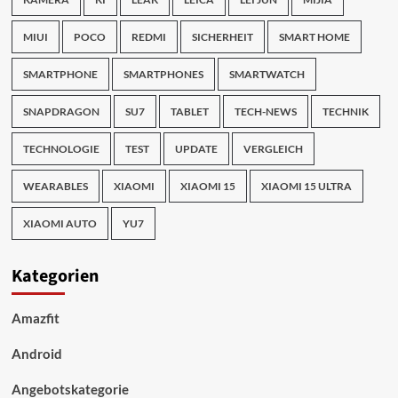
MIUI
POCO
REDMI
SICHERHEIT
SMART HOME
SMARTPHONE
SMARTPHONES
SMARTWATCH
SNAPDRAGON
SU7
TABLET
TECH-NEWS
TECHNIK
TECHNOLOGIE
TEST
UPDATE
VERGLEICH
WEARABLES
XIAOMI
XIAOMI 15
XIAOMI 15 ULTRA
XIAOMI AUTO
YU7
Kategorien
Amazfit
Android
Angebotskategorie