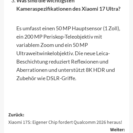
Was sind die wichtigsten
Kameraspezifikationen des Xiaomi 17 Ultra?
Es umfasst einen 50 MP Hauptsensor (1 Zoll),
ein 200 MP Periskop-Teleobjektiv mit
variablem Zoom und ein 50 MP
Ultraweitwinkelobjektiv. Die neue Leica-
Beschichtung reduziert Reflexionen und
Aberrationen und unterstützt 8K HDR und
Zubehör wie DSLR-Griffe.
Beitragsnavigation
Zurück:
Xiaomi 17S: Eigener Chip fordert Qualcomm 2026 heraus!
Weiter: