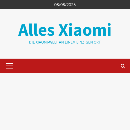
Zum
08/08/2026
Inhalt
springen
Alles Xiaomi
DIE XIAOMI-WELT AN EINEM EINZIGEN ORT
Primäres
Menü