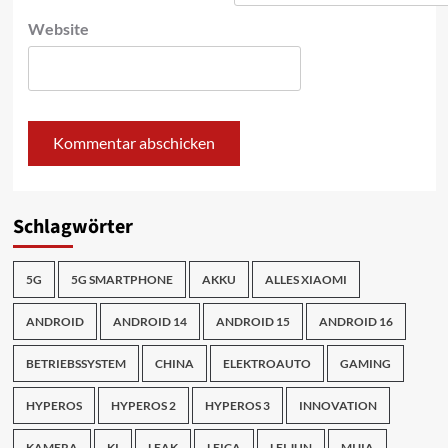
Website
Schlagwörter
5G
5G SMARTPHONE
AKKU
ALLES XIAOMI
ANDROID
ANDROID 14
ANDROID 15
ANDROID 16
BETRIEBSSYSTEM
CHINA
ELEKTROAUTO
GAMING
HYPEROS
HYPEROS 2
HYPEROS 3
INNOVATION
KAMERA
KI
LEAK
LEICA
LEI JUN
MIJIA