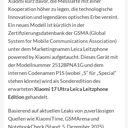
Xiaomi kurz davor, die Messlatte mit einer
Kooperation höher zu legen, die technologische
Innovation und legendäres optisches Erbe vereint.
Ein neues Modell ist kürzlich in der
Zertifizierungsdatenbank der GSMA (
Global
System for Mobile Communications Association
)
unter dem Marketingnamen Leica Leitzphone
powered by Xiaomi aufgetaucht. Dieses Gerät mit
der Modellnummer 25128PNA1G und dem
internen Codenamen P1S (wobei „S“ für „Special“
stehen könnte) wird als Sonderedition des
erwarteten
Xiaomi 17 Ultra Leica Leitzphone
Edition
gehandelt.
Basierend auf aktuellen Leaks von zuverlässigen
Quellen wie
XiaomiTime
, GSMArena und
NotebookCheck (Stand: 5. Dezember 2025)