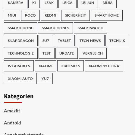
KAMERA
KI
LEAK
LEICA
LEI JUN
MIJIA
MIUI
POCO
REDMI
SICHERHEIT
SMART HOME
SMARTPHONE
SMARTPHONES
SMARTWATCH
SNAPDRAGON
SU7
TABLET
TECH-NEWS
TECHNIK
TECHNOLOGIE
TEST
UPDATE
VERGLEICH
WEARABLES
XIAOMI
XIAOMI 15
XIAOMI 15 ULTRA
XIAOMI AUTO
YU7
Kategorien
Amazfit
Android
Angebotskategorie