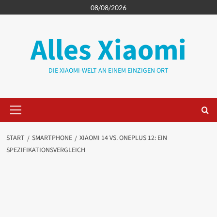
Zum
08/08/2026
Inhalt
springen
Alles Xiaomi
DIE XIAOMI-WELT AN EINEM EINZIGEN ORT
Primäres
Menü
START
SMARTPHONE
XIAOMI 14 VS. ONEPLUS 12: EIN
SPEZIFIKATIONSVERGLEICH