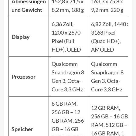
Abmessungen
152,8 x 71,5 x
163,3 x 75,8 x
und Gewicht
8,2 mm, 188 g
9,2 mm, 220 g
6,36 Zoll,
6,82 Zoll, 1440 x
1200 x 2670
3168 Pixel
Display
Pixel (Full
(Quad HD+),
HD+), OLED
AMOLED
Qualcomm
Qualcomm
Snapdragon 8
Snapdragon 8
Prozessor
Gen 3, Octa-
Gen 3, Octa-
Core 3,3 GHz
Core 3,3 GHz
8 GB RAM,
12 GB RAM,
256 GB – 12
256 GB – 16 GB
GB RAM, 256
RAM, 512 GB –
Speicher
GB – 16 GB
16 GB RAM, 1