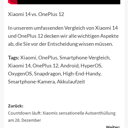
Xiaomi 14 vs. OnePlus 12
In unserem umfassenden Vergleich von Xiaomi 14
und
OnePlus 12
decken wir alle wichtigen Aspekte
ab, die Sie vor der Entscheidung wissen müssen.
Tags:
Xiaomi
,
OnePlus
, Smartphone-Vergleich,
Xiaomi 14, OnePlus 12, Android, HyperOS,
OxygenOS, Snapdragon, High-End-Handy,
Smartphone-Kamera, Akkulaufzeit
Beitragsnavigation
Zurück:
Countdown läuft: Xiaomis sensationelle Autoenthüllung
am 28. Dezember
Weiter: