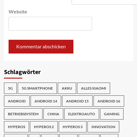
Website
Schlagwörter
5G
5G SMARTPHONE
AKKU
ALLES XIAOMI
ANDROID
ANDROID 14
ANDROID 15
ANDROID 16
BETRIEBSSYSTEM
CHINA
ELEKTROAUTO
GAMING
HYPEROS
HYPEROS 2
HYPEROS 3
INNOVATION