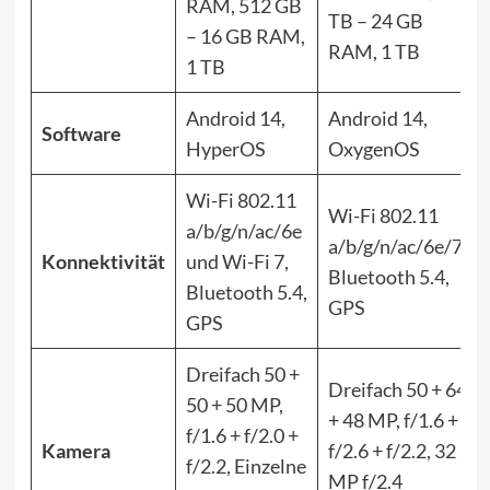
RAM, 512 GB
TB – 24 GB
– 16 GB RAM,
RAM, 1 TB
1 TB
Android 14,
Android 14,
Software
HyperOS
OxygenOS
Wi-Fi 802.11
Wi-Fi 802.11
a/b/g/n/ac/6e
a/b/g/n/ac/6e/7,
Konnektivität
und Wi-Fi 7,
Bluetooth 5.4,
Bluetooth 5.4,
GPS
GPS
Dreifach 50 +
Dreifach 50 + 64
50 + 50 MP,
+ 48 MP, f/1.6 +
f/1.6 + f/2.0 +
Kamera
f/2.6 + f/2.2, 32
f/2.2, Einzelne
MP f/2.4