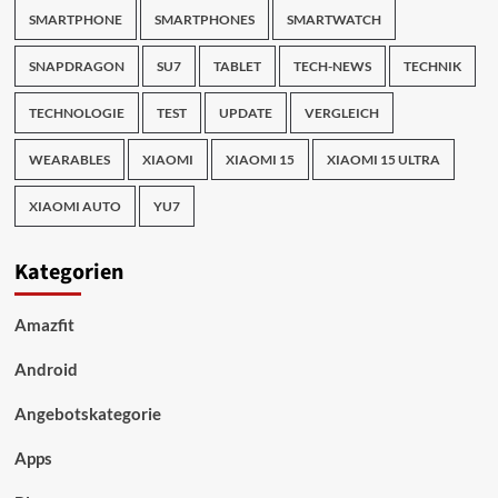
SMARTPHONE
SMARTPHONES
SMARTWATCH
SNAPDRAGON
SU7
TABLET
TECH-NEWS
TECHNIK
TECHNOLOGIE
TEST
UPDATE
VERGLEICH
WEARABLES
XIAOMI
XIAOMI 15
XIAOMI 15 ULTRA
XIAOMI AUTO
YU7
Kategorien
Amazfit
Android
Angebotskategorie
Apps