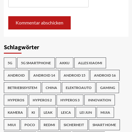
Schlagwörter
5G
5G SMARTPHONE
AKKU
ALLES XIAOMI
ANDROID
ANDROID 14
ANDROID 15
ANDROID 16
BETRIEBSSYSTEM
CHINA
ELEKTROAUTO
GAMING
HYPEROS
HYPEROS 2
HYPEROS 3
INNOVATION
KAMERA
KI
LEAK
LEICA
LEI JUN
MIJIA
MIUI
POCO
REDMI
SICHERHEIT
SMART HOME