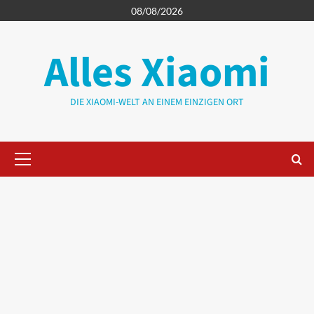
Zum
08/08/2026
Inhalt
springen
Alles Xiaomi
DIE XIAOMI-WELT AN EINEM EINZIGEN ORT
Primäres
Menü