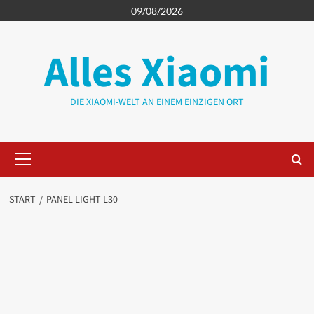
Zum
09/08/2026
Inhalt
springen
Alles Xiaomi
DIE XIAOMI-WELT AN EINEM EINZIGEN ORT
Primäres
Menü
START
PANEL LIGHT L30