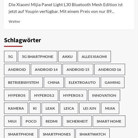
Die Xiaomi Mijia Panel Light L30 Bluetooth Mesh Edition ist
jetzt auf Youpin verfügbar. Mit einem Preis von nur 89...
Mehr
Weiter
Informationen
über
Xiaomi
Schlagwörter
Mijia
Panel
Light
5G
5G SMARTPHONE
AKKU
ALLES XIAOMI
L30
Bluetooth
ANDROID
ANDROID 14
ANDROID 15
ANDROID 16
Mesh
Edition:
BETRIEBSSYSTEM
CHINA
ELEKTROAUTO
GAMING
Smartes
Licht
HYPEROS
HYPEROS 2
HYPEROS 3
INNOVATION
für
Ihr
KAMERA
Zuhause
KI
LEAK
LEICA
LEI JUN
MIJIA
MIUI
POCO
REDMI
SICHERHEIT
SMART HOME
SMARTPHONE
SMARTPHONES
SMARTWATCH