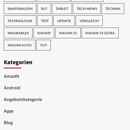
SNAPDRAGON
SU7
TABLET
TECH-NEWS
TECHNIK
TECHNOLOGIE
TEST
UPDATE
VERGLEICH
WEARABLES
XIAOMI
XIAOMI 15
XIAOMI 15 ULTRA
XIAOMI AUTO
YU7
Kategorien
Amazfit
Android
Angebotskategorie
Apps
Blog