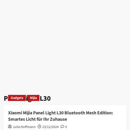
Panel Light L30
Gadgets
Mijia
Xiaomi Mijia Panel Light L30 Bluetooth Mesh Edition:
Smartes Licht für Ihr Zuhause
Julia Hoffmann
23/12/2024
0