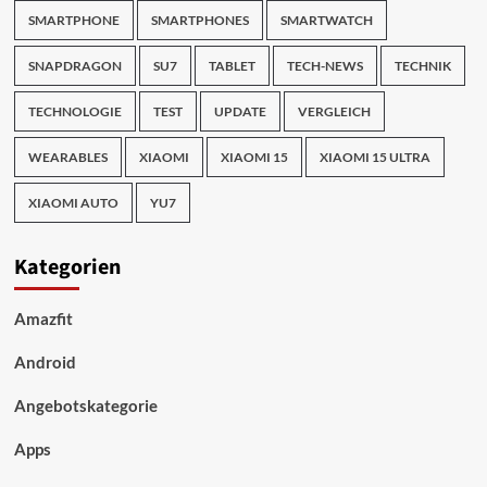
SMARTPHONE
SMARTPHONES
SMARTWATCH
SNAPDRAGON
SU7
TABLET
TECH-NEWS
TECHNIK
TECHNOLOGIE
TEST
UPDATE
VERGLEICH
WEARABLES
XIAOMI
XIAOMI 15
XIAOMI 15 ULTRA
XIAOMI AUTO
YU7
Kategorien
Amazfit
Android
Angebotskategorie
Apps