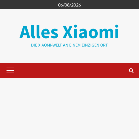
Zum
06/08/2026
Inhalt
springen
Alles Xiaomi
DIE XIAOMI-WELT AN EINEM EINZIGEN ORT
Primäres
Menü