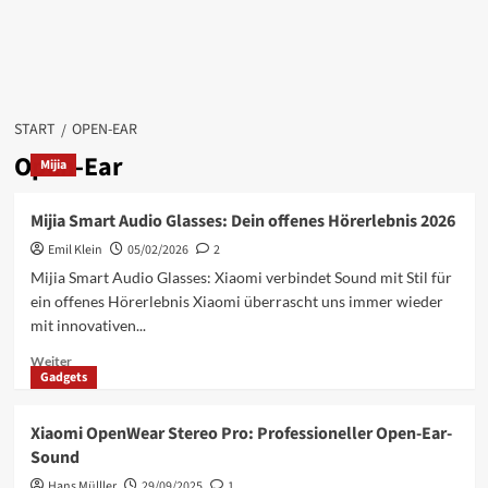
START
OPEN-EAR
Open-Ear
Mijia
Mijia Smart Audio Glasses: Dein offenes Hörerlebnis 2026
Emil Klein
05/02/2026
2
Mijia Smart Audio Glasses: Xiaomi verbindet Sound mit Stil für
ein offenes Hörerlebnis Xiaomi überrascht uns immer wieder
mit innovativen...
Mehr
Weiter
Gadgets
Informationen
über
Mijia
Xiaomi OpenWear Stereo Pro: Professioneller Open-Ear-
Smart
Sound
Audio
Glasses:
Hans Mülller
29/09/2025
1