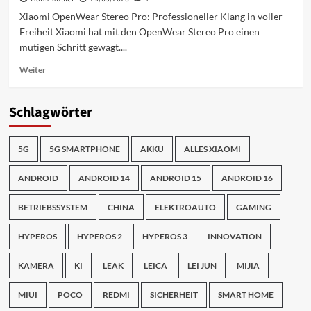
Dein
Xiaomi OpenWear Stereo Pro: Professioneller Klang in voller
offenes
Freiheit Xiaomi hat mit den OpenWear Stereo Pro einen
Hörerlebnis
mutigen Schritt gewagt....
2026
Mehr
Weiter
Informationen
über
Xiaomi
Schlagwörter
OpenWear
Stereo
Pro:
5G
5G SMARTPHONE
AKKU
ALLES XIAOMI
Professioneller
Open-
ANDROID
ANDROID 14
ANDROID 15
ANDROID 16
Ear-
Sound
BETRIEBSSYSTEM
CHINA
ELEKTROAUTO
GAMING
HYPEROS
HYPEROS 2
HYPEROS 3
INNOVATION
KAMERA
KI
LEAK
LEICA
LEI JUN
MIJIA
MIUI
POCO
REDMI
SICHERHEIT
SMART HOME