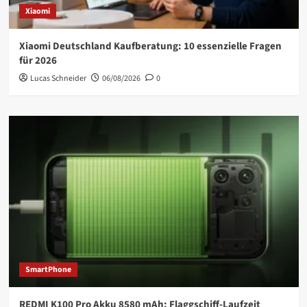
Xiaomi
Xiaomi Deutschland Kaufberatung: 10 essenzielle Fragen
für 2026
Lucas Schneider
06/08/2026
0
SmartPhone
REDMI K100 Pro Akku 8580 mAh: Flaggschiff-Laufzeit