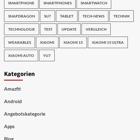
SMARTPHONE
SMARTPHONES
SMARTWATCH
SNAPDRAGON
SU7
TABLET
TECH-NEWS
TECHNIK
TECHNOLOGIE
TEST
UPDATE
VERGLEICH
WEARABLES
XIAOMI
XIAOMI 15
XIAOMI 15 ULTRA
XIAOMI AUTO
YU7
Kategorien
Amazfit
Android
Angebotskategorie
Apps
Blog