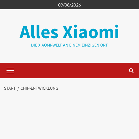
Zum
09/08/2026
Inhalt
springen
Alles Xiaomi
DIE XIAOMI-WELT AN EINEM EINZIGEN ORT
Primäres
Menü
START
CHIP-ENTWICKLUNG