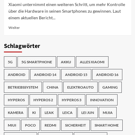
Xiaomi unternimmt einen weiteren Schritt, um mehr Kontrolle
über die Hardware in seinen Smartphones zu gewinnen. Laut
einem aktuellen Bericht...
Mehr
Weiter
Informationen
über
Xiaomi
Schlagwörter
gründet
eigene
Chip-
5G
5G SMARTPHONE
AKKU
ALLES XIAOMI
Plattform-
Abteilung
ANDROID
ANDROID 14
ANDROID 15
ANDROID 16
zur
Förderung
BETRIEBSSYSTEM
CHINA
ELEKTROAUTO
GAMING
seiner
Chip-
HYPEROS
HYPEROS 2
HYPEROS 3
INNOVATION
Ambitionen
KAMERA
KI
LEAK
LEICA
LEI JUN
MIJIA
MIUI
POCO
REDMI
SICHERHEIT
SMART HOME