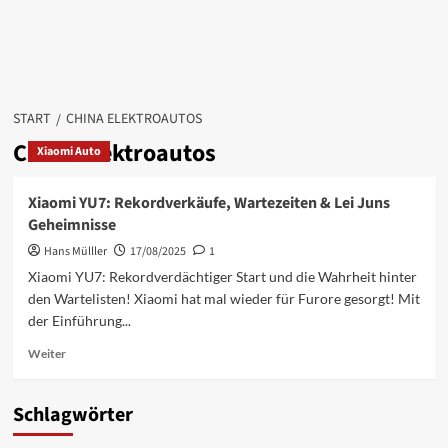
START
CHINA ELEKTROAUTOS
China Elektroautos
Xiaomi Auto
Xiaomi YU7: Rekordverkäufe, Wartezeiten & Lei Juns
Geheimnisse
Hans Mülller
17/08/2025
1
Xiaomi YU7: Rekordverdächtiger Start und die Wahrheit hinter
den Wartelisten! Xiaomi hat mal wieder für Furore gesorgt! Mit
der Einführung...
Mehr
Weiter
Informationen
über
Xiaomi
Schlagwörter
YU7:
Rekordverkäufe,