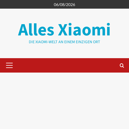
Zum
06/08/2026
Inhalt
springen
Alles Xiaomi
DIE XIAOMI-WELT AN EINEM EINZIGEN ORT
Primäres
Menü