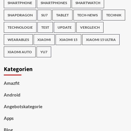
SMARTPHONE
SMARTPHONES
SMARTWATCH
SNAPDRAGON
SU7
TABLET
TECH-NEWS
TECHNIK
TECHNOLOGIE
TEST
UPDATE
VERGLEICH
WEARABLES
XIAOMI
XIAOMI 15
XIAOMI 15 ULTRA
XIAOMI AUTO
YU7
Kategorien
Amazfit
Android
Angebotskategorie
Apps
Blog