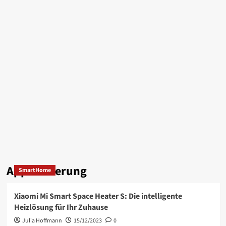
App-Steuerung
SmartHome
Xiaomi Mi Smart Space Heater S: Die intelligente
Heizlösung für Ihr Zuhause
Julia Hoffmann
15/12/2023
0