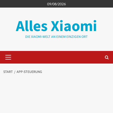
Zum
09/08/2026
Inhalt
springen
Alles Xiaomi
DIE XIAOMI-WELT AN EINEM EINZIGEN ORT
Primäres
Menü
START
APP-STEUERUNG