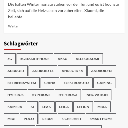
Die kalten Wintermonate stehen vor der Tür, und es ist höchste
Zeit, sich auf die Heizsaison vorzubereiten. Xiaomi, die
beliebte...
Mehr
Weiter
Informationen
über
Xiaomi
Schlagwörter
Mi
Smart
Space
5G
5G SMARTPHONE
AKKU
ALLES XIAOMI
Heater
S:
ANDROID
ANDROID 14
ANDROID 15
ANDROID 16
Die
intelligente
BETRIEBSSYSTEM
CHINA
ELEKTROAUTO
GAMING
Heizlösung
für
HYPEROS
HYPEROS 2
HYPEROS 3
INNOVATION
Ihr
Zuhause
KAMERA
KI
LEAK
LEICA
LEI JUN
MIJIA
MIUI
POCO
REDMI
SICHERHEIT
SMART HOME