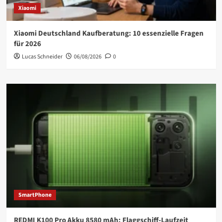
Xiaomi
Xiaomi Deutschland Kaufberatung: 10 essenzielle Fragen
für 2026
Lucas Schneider
06/08/2026
0
SmartPhone
REDMI K100 Pro Akku 8580 mAh: Flaggschiff-Laufzeit