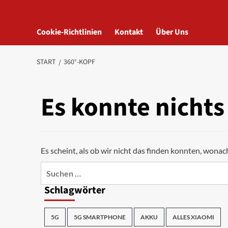
Cookie-Richtlinien
Kontakt
Über Uns
START
360°-KOPF
Es konnte nicht
Es scheint, als ob wir nicht das finden konnten, wonac
Suchen
nach:
Schlagwörter
5G
5G SMARTPHONE
AKKU
ALLES XIAOMI