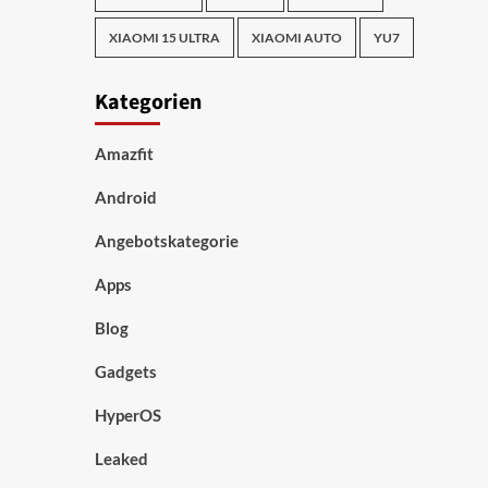
XIAOMI 15 ULTRA
XIAOMI AUTO
YU7
Kategorien
Amazfit
Android
Angebotskategorie
Apps
Blog
Gadgets
HyperOS
Leaked