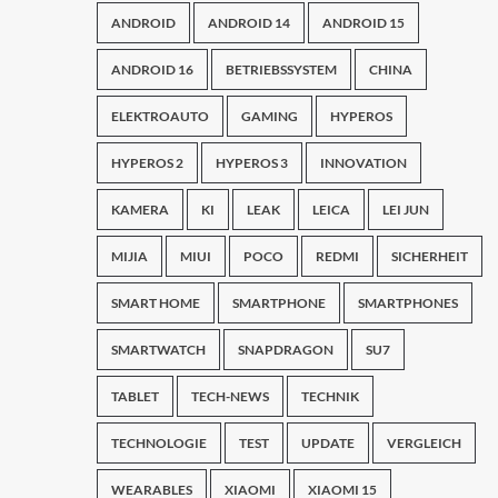
ANDROID
ANDROID 14
ANDROID 15
ANDROID 16
BETRIEBSSYSTEM
CHINA
ELEKTROAUTO
GAMING
HYPEROS
HYPEROS 2
HYPEROS 3
INNOVATION
KAMERA
KI
LEAK
LEICA
LEI JUN
MIJIA
MIUI
POCO
REDMI
SICHERHEIT
SMART HOME
SMARTPHONE
SMARTPHONES
SMARTWATCH
SNAPDRAGON
SU7
TABLET
TECH-NEWS
TECHNIK
TECHNOLOGIE
TEST
UPDATE
VERGLEICH
WEARABLES
XIAOMI
XIAOMI 15