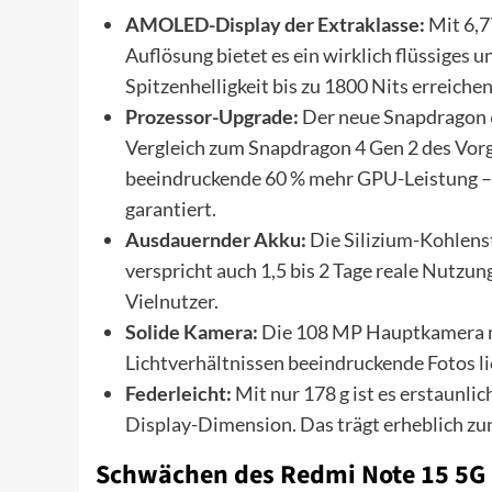
AMOLED-Display der Extraklasse:
Mit 6,7
Auflösung bietet es ein wirklich flüssiges u
Spitzenhelligkeit bis zu 1800 Nits erreiche
Prozessor-Upgrade:
Der neue Snapdragon 6
Vergleich zum Snapdragon 4 Gen 2 des Vo
beeindruckende 60 % mehr GPU-Leistung – 
garantiert.
Ausdauernder Akku:
Die Silizium-Kohlenst
verspricht auch 1,5 bis 2 Tage reale Nutzu
Vielnutzer.
Solide Kamera:
Die 108 MP Hauptkamera mit
Lichtverhältnissen beeindruckende Fotos li
Federleicht:
Mit nur 178 g ist es erstaunli
Display-Dimension. Das trägt erheblich zu
Schwächen des Redmi Note 15 5G