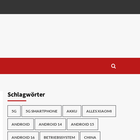
Schlagwörter
5G
5G SMARTPHONE
AKKU
ALLES XIAOMI
ANDROID
ANDROID 14
ANDROID 15
ANDROID 16
BETRIEBSSYSTEM
CHINA