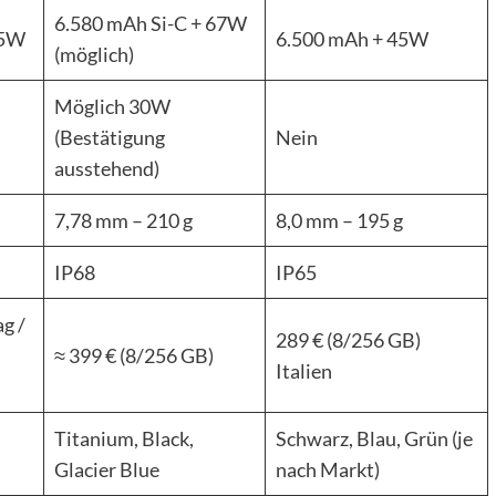
6.580 mAh Si-C + 67W
45W
6.500 mAh + 45W
(möglich)
Möglich 30W
(Bestätigung
Nein
ausstehend)
7,78 mm – 210 g
8,0 mm – 195 g
IP68
IP65
ag /
289 € (8/256 GB)
≈ 399 € (8/256 GB)
Italien
Titanium, Black,
Schwarz, Blau, Grün (je
Glacier Blue
nach Markt)