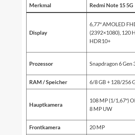
Merkmal
Redmi Note 15 5G
6,77″ AMOLED FH
Display
(2392×1080), 120 H
HDR10+
Prozessor
Snapdragon 6 Gen 
RAM / Speicher
6/8 GB + 128/256 
108 MP (1/1,67″) O
Hauptkamera
8 MP UW
Frontkamera
20 MP