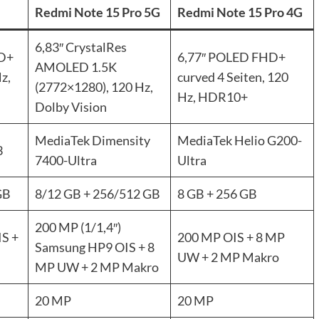
Redmi Note 15 Pro 5G
Redmi Note 15 Pro 4G
6,83″ CrystalRes
D+
6,77″ POLED FHD+
AMOLED 1.5K
z,
curved 4 Seiten, 120
(2772×1280), 120 Hz,
Hz, HDR10+
Dolby Vision
MediaTek Dimensity
MediaTek Helio G200-
3
7400-Ultra
Ultra
GB
8/12 GB + 256/512 GB
8 GB + 256 GB
200 MP (1/1,4″)
IS +
200 MP OIS + 8 MP
Samsung HP9 OIS + 8
UW + 2 MP Makro
MP UW + 2 MP Makro
20 MP
20 MP