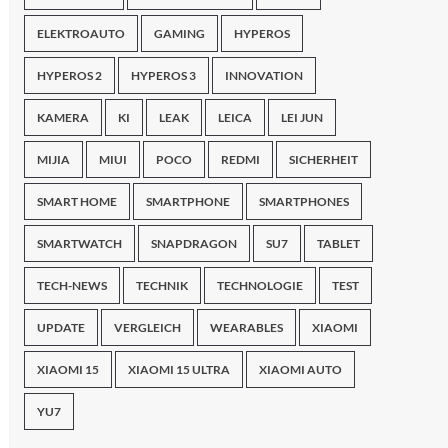
ELEKTROAUTO
GAMING
HYPEROS
HYPEROS 2
HYPEROS 3
INNOVATION
KAMERA
KI
LEAK
LEICA
LEI JUN
MIJIA
MIUI
POCO
REDMI
SICHERHEIT
SMART HOME
SMARTPHONE
SMARTPHONES
SMARTWATCH
SNAPDRAGON
SU7
TABLET
TECH-NEWS
TECHNIK
TECHNOLOGIE
TEST
UPDATE
VERGLEICH
WEARABLES
XIAOMI
XIAOMI 15
XIAOMI 15 ULTRA
XIAOMI AUTO
YU7