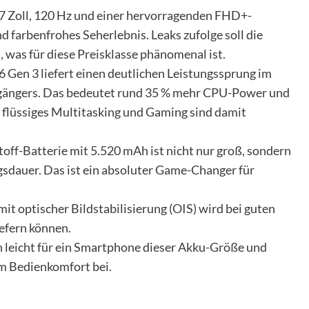
7 Zoll, 120 Hz und einer hervorragenden FHD+-
nd farbenfrohes Seherlebnis. Leaks zufolge soll die
n, was für diese Preisklasse phänomenal ist.
 Gen 3 liefert einen deutlichen Leistungssprung im
rgängers. Das bedeutet rund 35 % mehr CPU-Power und
flüssiges Multitasking und Gaming sind damit
off-Batterie mit 5.520 mAh ist nicht nur groß, sondern
ngsdauer. Das ist ein absoluter Game-Changer für
 optischer Bildstabilisierung (OIS) wird bei guten
efern können.
ch leicht für ein Smartphone dieser Akku-Größe und
m Bedienkomfort bei.