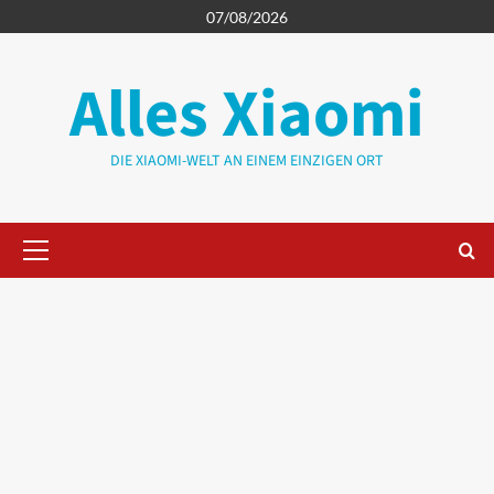
Zum
07/08/2026
Inhalt
springen
Alles Xiaomi
DIE XIAOMI-WELT AN EINEM EINZIGEN ORT
Primäres
Menü