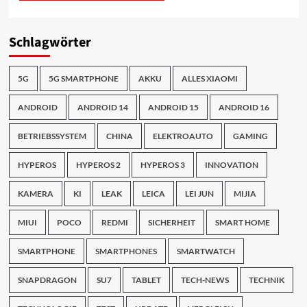
Schlagwörter
5G
5G SMARTPHONE
AKKU
ALLES XIAOMI
ANDROID
ANDROID 14
ANDROID 15
ANDROID 16
BETRIEBSSYSTEM
CHINA
ELEKTROAUTO
GAMING
HYPEROS
HYPEROS 2
HYPEROS 3
INNOVATION
KAMERA
KI
LEAK
LEICA
LEI JUN
MIJIA
MIUI
POCO
REDMI
SICHERHEIT
SMART HOME
SMARTPHONE
SMARTPHONES
SMARTWATCH
SNAPDRAGON
SU7
TABLET
TECH-NEWS
TECHNIK