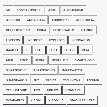
5G
5G SMARTPHONE
AKKU
ALLES XIAOMI
ANDROID
ANDROID 14
ANDROID 15
ANDROID 16
BETRIEBSSYSTEM
CHINA
ELEKTROAUTO
GAMING
HYPEROS
HYPEROS 2
HYPEROS 3
INNOVATION
KAMERA
KI
LEAK
LEICA
LEI JUN
MIJIA
MIUI
POCO
REDMI
SICHERHEIT
SMART HOME
SMARTPHONE
SMARTPHONES
SMARTWATCH
SNAPDRAGON
SU7
TABLET
TECH-NEWS
TECHNIK
TECHNOLOGIE
TEST
UPDATE
VERGLEICH
WEARABLES
XIAOMI
XIAOMI 15
XIAOMI 15 ULTRA