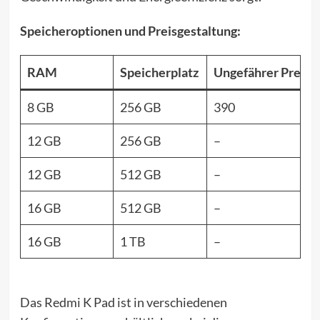
Speicheroptionen und Preisgestaltung:
RAM
Speicherplatz
Ungefährer Preis 
8 GB
256 GB
390
12 GB
256 GB
–
12 GB
512 GB
–
16 GB
512 GB
–
16 GB
1 TB
–
Das Redmi K Pad ist in verschiedenen