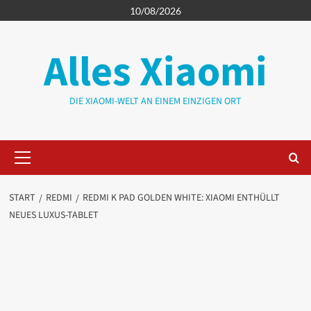
Zum
10/08/2026
Inhalt
springen
Alles Xiaomi
DIE XIAOMI-WELT AN EINEM EINZIGEN ORT
Primäres
Menü
START
REDMI
REDMI K PAD GOLDEN WHITE: XIAOMI ENTHÜLLT
NEUES LUXUS-TABLET