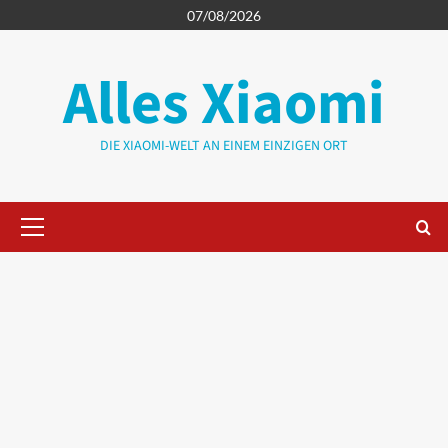
Zum
07/08/2026
Inhalt
springen
Alles Xiaomi
DIE XIAOMI-WELT AN EINEM EINZIGEN ORT
Primäres
Menü