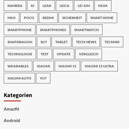
KAMERA
KI
LEAK
LEICA
LEI JUN
MIJIA
MIUI
POCO
REDMI
SICHERHEIT
SMART HOME
SMARTPHONE
SMARTPHONES
SMARTWATCH
SNAPDRAGON
SU7
TABLET
TECH-NEWS
TECHNIK
TECHNOLOGIE
TEST
UPDATE
VERGLEICH
WEARABLES
XIAOMI
XIAOMI 15
XIAOMI 15 ULTRA
XIAOMI AUTO
YU7
Kategorien
Amazfit
Android