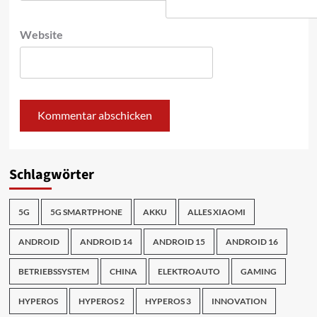
Website
Schlagwörter
5G
5G SMARTPHONE
AKKU
ALLES XIAOMI
ANDROID
ANDROID 14
ANDROID 15
ANDROID 16
BETRIEBSSYSTEM
CHINA
ELEKTROAUTO
GAMING
HYPEROS
HYPEROS 2
HYPEROS 3
INNOVATION