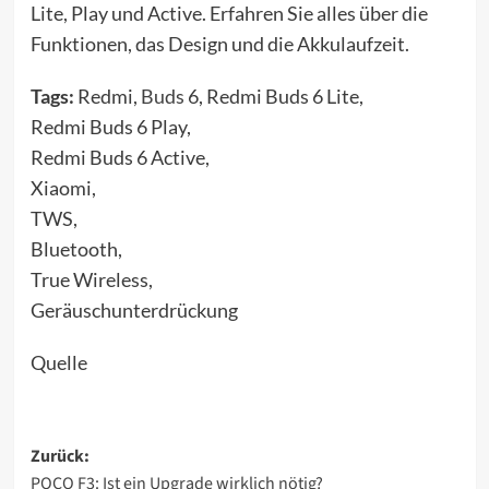
Lite, Play und Active. Erfahren Sie alles über die
Funktionen, das Design und die Akkulaufzeit.
Tags:
Redmi,
Buds
6, Redmi Buds 6 Lite,
Redmi Buds 6 Play,
Redmi Buds 6 Active,
Xiaomi,
TWS,
Bluetooth,
True Wireless,
Geräuschunterdrückung
Quelle
Beitragsnavigation
Zurück:
POCO F3: Ist ein Upgrade wirklich nötig?