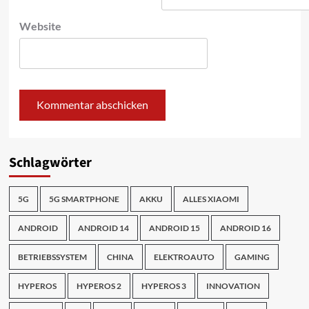
Website
Schlagwörter
5G
5G SMARTPHONE
AKKU
ALLES XIAOMI
ANDROID
ANDROID 14
ANDROID 15
ANDROID 16
BETRIEBSSYSTEM
CHINA
ELEKTROAUTO
GAMING
HYPEROS
HYPEROS 2
HYPEROS 3
INNOVATION