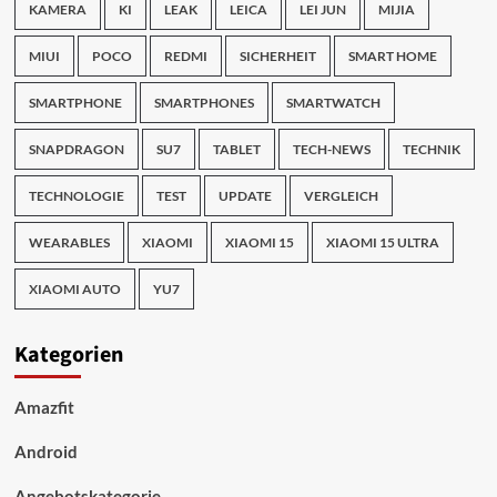
KAMERA
KI
LEAK
LEICA
LEI JUN
MIJIA
MIUI
POCO
REDMI
SICHERHEIT
SMART HOME
SMARTPHONE
SMARTPHONES
SMARTWATCH
SNAPDRAGON
SU7
TABLET
TECH-NEWS
TECHNIK
TECHNOLOGIE
TEST
UPDATE
VERGLEICH
WEARABLES
XIAOMI
XIAOMI 15
XIAOMI 15 ULTRA
XIAOMI AUTO
YU7
Kategorien
Amazfit
Android
Angebotskategorie