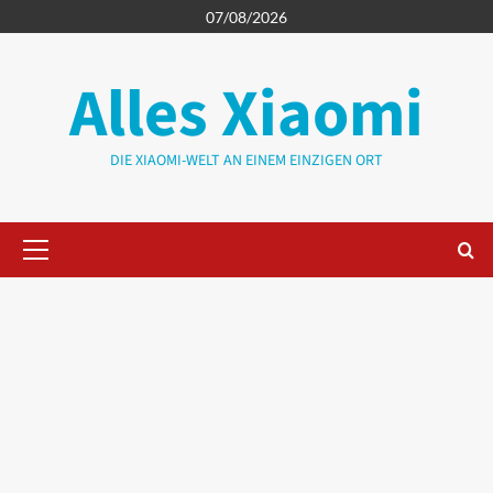
Zum
07/08/2026
Inhalt
springen
Alles Xiaomi
DIE XIAOMI-WELT AN EINEM EINZIGEN ORT
Primäres
Menü