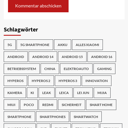
Schlagwörter
5G
5G SMARTPHONE
AKKU
ALLES XIAOMI
ANDROID
ANDROID 14
ANDROID 15
ANDROID 16
BETRIEBSSYSTEM
CHINA
ELEKTROAUTO
GAMING
HYPEROS
HYPEROS 2
HYPEROS 3
INNOVATION
KAMERA
KI
LEAK
LEICA
LEI JUN
MIJIA
MIUI
POCO
REDMI
SICHERHEIT
SMART HOME
SMARTPHONE
SMARTPHONES
SMARTWATCH