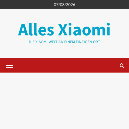
Zum
07/08/2026
Inhalt
springen
Alles Xiaomi
DIE XIAOMI-WELT AN EINEM EINZIGEN ORT
Primäres
Menü