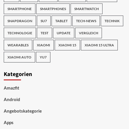
SMARTPHONE
SMARTPHONES
SMARTWATCH
SNAPDRAGON
SU7
TABLET
TECH-NEWS
TECHNIK
TECHNOLOGIE
TEST
UPDATE
VERGLEICH
WEARABLES
XIAOMI
XIAOMI 15
XIAOMI 15 ULTRA
XIAOMI AUTO
YU7
Kategorien
Amazfit
Android
Angebotskategorie
Apps