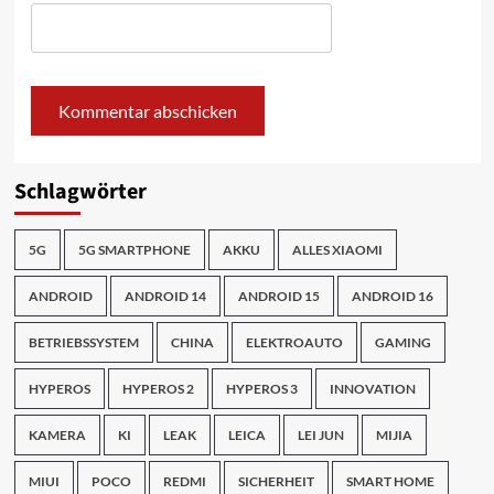
Schlagwörter
5G
5G SMARTPHONE
AKKU
ALLES XIAOMI
ANDROID
ANDROID 14
ANDROID 15
ANDROID 16
BETRIEBSSYSTEM
CHINA
ELEKTROAUTO
GAMING
HYPEROS
HYPEROS 2
HYPEROS 3
INNOVATION
KAMERA
KI
LEAK
LEICA
LEI JUN
MIJIA
MIUI
POCO
REDMI
SICHERHEIT
SMART HOME