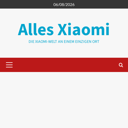
Zum
06/08/2026
Inhalt
springen
Alles Xiaomi
DIE XIAOMI-WELT AN EINEM EINZIGEN ORT
Primäres
Menü