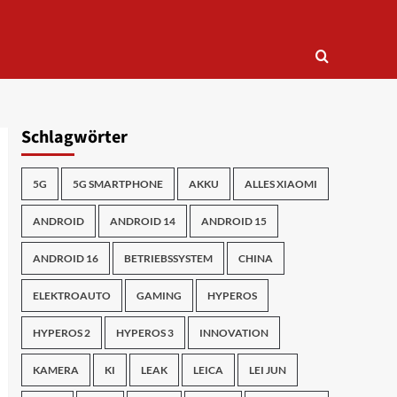
Schlagwörter
5G
5G SMARTPHONE
AKKU
ALLES XIAOMI
ANDROID
ANDROID 14
ANDROID 15
ANDROID 16
BETRIEBSSYSTEM
CHINA
ELEKTROAUTO
GAMING
HYPEROS
HYPEROS 2
HYPEROS 3
INNOVATION
KAMERA
KI
LEAK
LEICA
LEI JUN