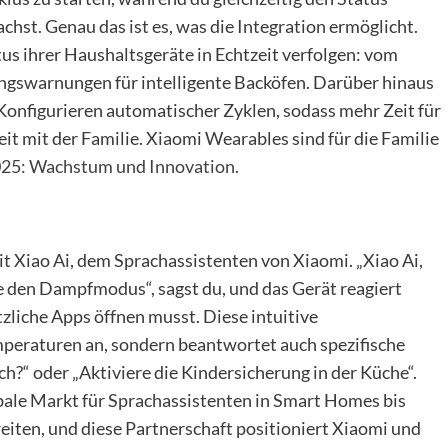
hst. Genau das ist es, was die Integration ermöglicht.
s ihrer Haushaltsgeräte in Echtzeit verfolgen: vom
ungswarnungen für intelligente Backöfen. Darüber hinaus
 Konfigurieren automatischer Zyklen, sodass mehr Zeit für
Zeit mit der Familie. Xiaomi Wearables sind für die Familie
025: Wachstum und Innovation
.
mit Xiao Ai, dem Sprachassistenten von Xiaomi. „Xiao Ai,
re den Dampfmodus“, sagst du, und das Gerät reagiert
zliche Apps öffnen musst. Diese intuitive
peraturen an, sondern beantwortet auch spezifische
h?“ oder „Aktiviere die Kindersicherung in der Küche“.
obale Markt für Sprachassistenten in Smart Homes bis
iten, und diese Partnerschaft positioniert Xiaomi und