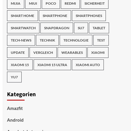
MIJIA
MIUI
POCO
REDMI
SICHERHEIT
SMART HOME
SMARTPHONE
SMARTPHONES
SMARTWATCH
SNAPDRAGON
SU7
TABLET
TECH-NEWS
TECHNIK
TECHNOLOGIE
TEST
UPDATE
VERGLEICH
WEARABLES
XIAOMI
XIAOMI 15
XIAOMI 15 ULTRA
XIAOMI AUTO
YU7
Kategorien
Amazfit
Android