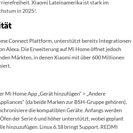
rierefreiheit. Xiaomi Lateinamerika ist stark im
chstum in 2025!
.
tät
Home Connect Plattform, unterstützt bereits Integrationen
 Alexa. Die Erweiterung auf Mi Home öffnet jedoch
enden Märkten, in denen Xiaomi mit über 600 Millionen
iert.
 der Mi Home App „Gerät hinzufügen“ > „Andere
Appliances“ (da beide Marken zur BSH-Gruppe gehören),
nchronisiere die kompatiblen Geräte. Anfangs werden
fen der Serie 6 und höher unterstützt, wobei geplant
e hinzuzufügen. Linux 6.18 bringt Support.
REDMI