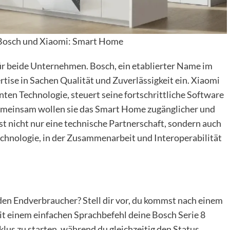
 Bosch und Xiaomi: Smart Home
ür beide Unternehmen. Bosch, ein etablierter Name im
rtise in Sachen Qualität und Zuverlässigkeit ein. Xiaomi
enten Technologie, steuert seine fortschrittliche Software
emeinsam wollen sie das Smart Home zugänglicher und
ist nicht nur eine technische Partnerschaft, sondern auch
echnologie, in der Zusammenarbeit und Interoperabilität
den Endverbraucher? Stell dir vor, du kommst nach einem
it einem einfachen Sprachbefehl deine Bosch Serie 8
s zu starten, während du gleichzeitig den Status